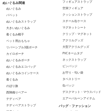
フィギュアストラップ
ぬいぐるみ関連
空洞フィギュア
ぬいぐるみ
クッションストラップ
パペット
スチール缶ケース
ぬいぐるみストラップ
マグネットシート
大きいぬいぐるみ
クリップ・マグネット
着ぐるみ帽子
アクリルグッズ
ペット用おもちゃ
大型アクリルグッズ
リバーシブル3面ポーチ
PVCネームタグ
カイロポーチ
ネックストラップ
ぬいぐるみポーチ
ピンバッジ
ぬいぐるみエコバッグ
お守り・匂い袋
ぬいぐるみコインケース
タペストリー
着ぐるみ
缶バッジ
のぼり旗
デスクマット・マウスパッド
西陣織りベアー
エアーバルーンアイテム
テディベア
テディベアストラップ
バッグ・ファッション