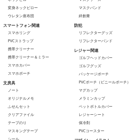
変身ネックピロー
マスクバンド
ウレタン座布団
絆創膏
スマートフォン関連
防犯
スマホリング
リフレクターグッズ
PVCストラップ
リフレクターバンド
携帯クリーナー
レジャー関連
携帯クリーナー＆ミラー
ゴルフヘッドカバー
スマホカバー
ゴルフグッズ
スマホポーチ
パッケージポーチ
PVCポーチ（ビニールポーチ）
文房具
ノート
マグカップ
オリジナルメモ
メラミンカップ
ふせんセット
ペットボトルカバー
クリアファイル
レジャーシート
テープのり
保冷剤
マスキングテープ
PVCコースター
シール