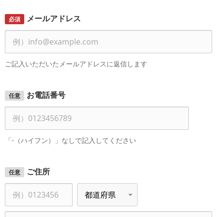
メールアドレス
必須
ご記入いただいたメールアドレスに返信します
お電話番号
任意
「-（ハイフン）」なしで記入してください
ご住所
任意
郵
都
便
道
番
府