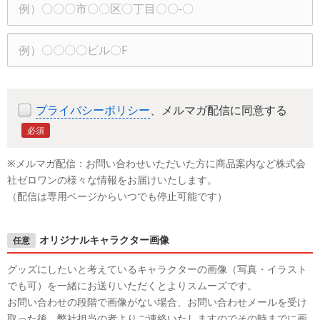
市
号
県
区
町
建
村、
物
番
名
地
プライバシーボリシー
、メルマガ配信に同意する
必須
※メルマガ配信：お問い合わせいただいた方に商品案内など株式会
社ゼロワンの様々な情報をお届けいたします。
（配信は専用ページからいつでも停止可能です）
オリジナルキャラクター画像
任意
グッズにしたいと考えているキャラクターの画像（写真・イラスト
でも可）を一緒にお送りいただくとよりスムーズです。
お問い合わせの段階で画像がない場合、お問い合わせメールを受け
取った後、弊社担当の者よりご連絡いたしますのでその時までに画