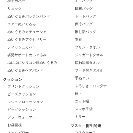
椅子カバー
エコバッグ
リュック
帆布バッグ
ぬいぐるみパッチンバンド
トートバッグ
エアーぬいぐるみ
保冷バッグ
ぬいぐるみカチューシャ
推し活バッグ
ぬいぐるみアクセサリー
巾着
ティッシュカバー
プリントタオル
姿勢サポートぬいぐるみ
ジャガードタオル
ぷにぷにシリコン顔ぬいぐるみ
接触冷感タオル
ぬいぐるみヘアバンド
フード付きタオル
手ぬぐい
クッション
ふろしき・バンダナ
プリントクッション
靴下
ビーズクッション
ニット帽
マシュマロクッション
スマホ手袋
ビッグクッション
ミラー
フットウォーマー
お昼寝枕
マスク・衛生関連
ネックピロー
マスクケース