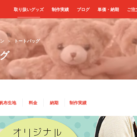
取り扱いグッズ
制作実績
ブログ
単価・納期
ご注
ン
トートバッグ
グ
帆布生地
料金
納期
制作実績