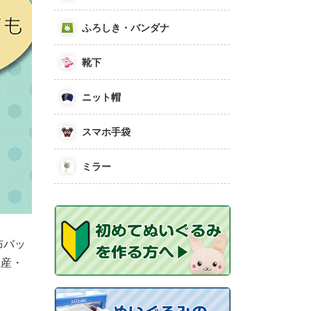
ふろしき・バンダナ
靴下
ニット帽
スマホ手袋
ミラー
布バッ
生産・