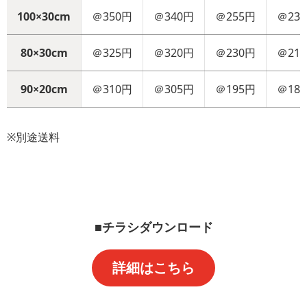
100×30cm
＠350円
＠340円
＠255円
＠23
80×30cm
＠325円
＠320円
＠230円
＠21
90×20cm
＠310円
＠305円
＠195円
＠18
※別途送料
■チラシダウンロード
詳細はこちら