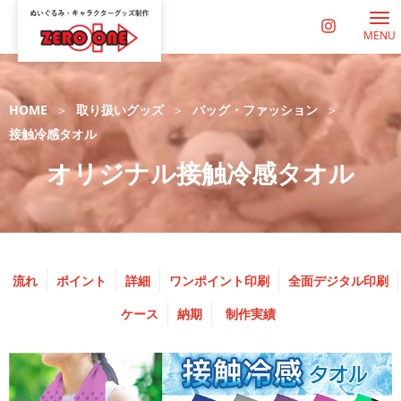
MENU
HOME
取り扱いグッズ
バッグ・ファッション
接触冷感タオル
オリジナル接触冷感タオル
流れ
ポイント
詳細
ワンポイント印刷
全面デジタル印刷
ケース
納期
制作実績