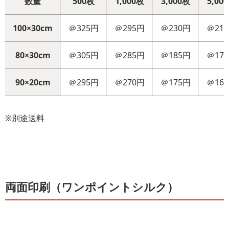
数量
500枚
1,000枚
3,000枚
5,00
100×30cm
＠325円
＠295円
＠230円
＠21
80×30cm
＠305円
＠285円
＠185円
＠17
90×20cm
＠295円
＠270円
＠175円
＠16
※別途送料
両面印刷（ワンポイントシルク）