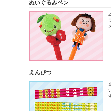
ぬいぐるみペン
えんぴつ