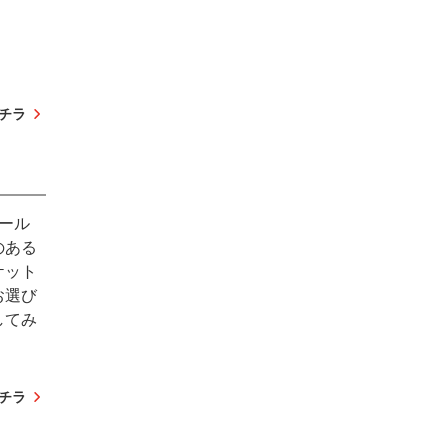
チラ
ール
のある
ケット
お選び
してみ
チラ