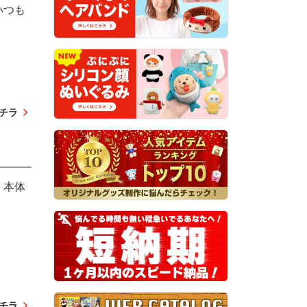
いつも
。
チラ
。本体
チラ