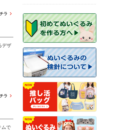
チラ
るデザ
チラ
テムで