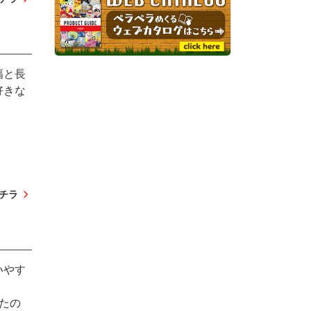
幅と長
好きな
チラ
いやす
たの