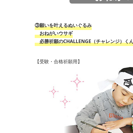
③願いを叶えるぬいぐるみ
おねがいウサギ
必勝祈願のCHALLENGE（チャレンジ）く
【受験・合格祈願用】