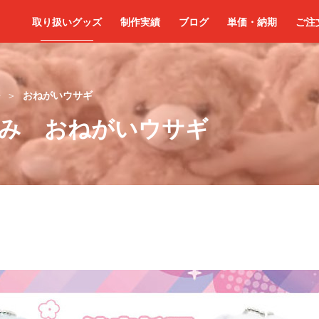
取り扱いグッズ
制作実績
ブログ
単価・納期
ご注
おねがいウサギ
み おねがいウサギ