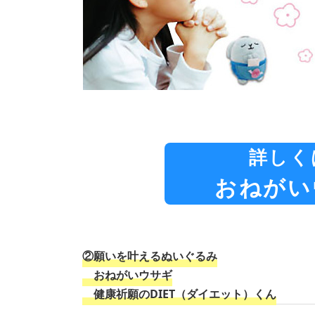
詳しく
おねがい
②願いを叶えるぬいぐるみ
おねがいウサギ
健康祈願のDIET（ダイエット）くん