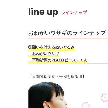
line up
ラインナップ
おねがいウサギのラインナップ
①願いを叶えるぬいぐるみ
おねがいウサギ
平和祈願のPEACE(ピース）くん
【人間関係安泰・平和を祈る用】