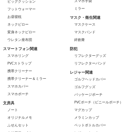
スマホ手袋
ビッグクッション
ミラー
フットウォーマー
お昼寝枕
マスク・衛生関連
ネックピロー
マスクケース
変身ネックピロー
マスクバンド
ウレタン座布団
絆創膏
スマートフォン関連
防犯
スマホリング
リフレクターグッズ
PVCストラップ
リフレクターバンド
携帯クリーナー
レジャー関連
携帯クリーナー＆ミラー
ゴルフヘッドカバー
スマホカバー
ゴルフグッズ
スマホポーチ
パッケージポーチ
PVCポーチ（ビニールポーチ）
文房具
ノート
マグカップ
オリジナルメモ
メラミンカップ
ふせんセット
ペットボトルカバー