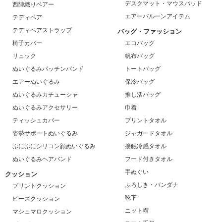
デスクマット・マウスパッド
西陣織りベアー
エアーバルーンアイテム
テディベア
テディベアストラップ
バッグ・ファッション
椅子カバー
エコバッグ
リュック
帆布バッグ
ぬいぐるみパッチンバンド
トートバッグ
エアーぬいぐるみ
保冷バッグ
ぬいぐるみカチューシャ
推し活バッグ
ぬいぐるみアクセサリー
巾着
ティッシュカバー
プリントタオル
姿勢サポートぬいぐるみ
ジャガードタオル
ぷにぷにシリコン顔ぬいぐるみ
接触冷感タオル
ぬいぐるみヘアバンド
フード付きタオル
手ぬぐい
クッション
ふろしき・バンダナ
プリントクッション
靴下
ビーズクッション
ニット帽
マシュマロクッション