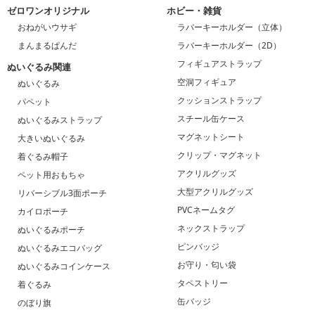
ゼロワンオリジナル
ホビー・雑貨
おねがいウサギ
ラバーキーホルダー（立体）
まんまるぱんだ
ラバーキーホルダー（2D）
フィギュアストラップ
ぬいぐるみ関連
空洞フィギュア
ぬいぐるみ
クッションストラップ
パペット
スチール缶ケース
ぬいぐるみストラップ
マグネットシート
大きいぬいぐるみ
クリップ・マグネット
着ぐるみ帽子
アクリルグッズ
ペット用おもちゃ
大型アクリルグッズ
リバーシブル3面ポーチ
PVCネームタグ
カイロポーチ
ネックストラップ
ぬいぐるみポーチ
ピンバッジ
ぬいぐるみエコバッグ
お守り・匂い袋
ぬいぐるみコインケース
タペストリー
着ぐるみ
缶バッジ
のぼり旗