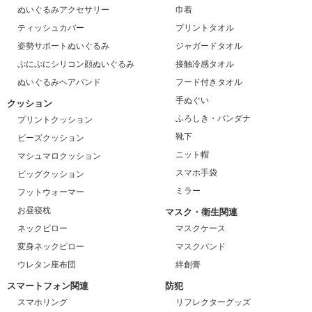
ぬいぐるみアクセサリー
巾着
ティッシュカバー
プリントタオル
姿勢サポートぬいぐるみ
ジャガードタオル
ぷにぷにシリコン顔ぬいぐるみ
接触冷感タオル
ぬいぐるみヘアバンド
フード付きタオル
手ぬぐい
クッション
ふろしき・バンダナ
プリントクッション
靴下
ビーズクッション
ニット帽
マシュマロクッション
スマホ手袋
ビッグクッション
ミラー
フットウォーマー
お昼寝枕
マスク・衛生関連
ネックピロー
マスクケース
変身ネックピロー
マスクバンド
ウレタン座布団
絆創膏
スマートフォン関連
防犯
スマホリング
リフレクターグッズ