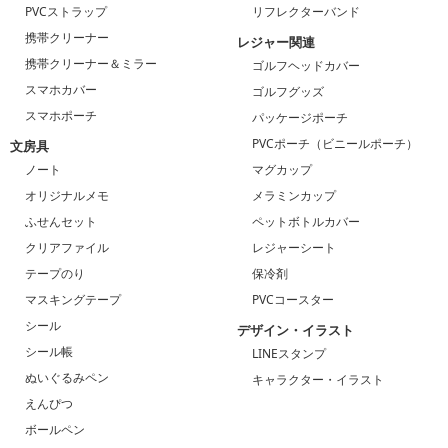
PVCストラップ
リフレクターバンド
携帯クリーナー
レジャー関連
携帯クリーナー＆ミラー
ゴルフヘッドカバー
スマホカバー
ゴルフグッズ
スマホポーチ
パッケージポーチ
PVCポーチ（ビニールポーチ）
文房具
ノート
マグカップ
オリジナルメモ
メラミンカップ
ふせんセット
ペットボトルカバー
クリアファイル
レジャーシート
テープのり
保冷剤
マスキングテープ
PVCコースター
シール
デザイン・イラスト
シール帳
LINEスタンプ
ぬいぐるみペン
キャラクター・イラスト
えんぴつ
ボールペン