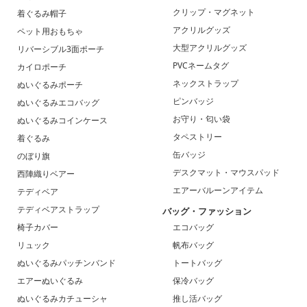
クリップ・マグネット
着ぐるみ帽子
アクリルグッズ
ペット用おもちゃ
大型アクリルグッズ
リバーシブル3面ポーチ
PVCネームタグ
カイロポーチ
ネックストラップ
ぬいぐるみポーチ
ピンバッジ
ぬいぐるみエコバッグ
お守り・匂い袋
ぬいぐるみコインケース
タペストリー
着ぐるみ
缶バッジ
のぼり旗
デスクマット・マウスパッド
西陣織りベアー
エアーバルーンアイテム
テディベア
テディベアストラップ
バッグ・ファッション
椅子カバー
エコバッグ
リュック
帆布バッグ
ぬいぐるみパッチンバンド
トートバッグ
エアーぬいぐるみ
保冷バッグ
ぬいぐるみカチューシャ
推し活バッグ