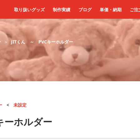
取り扱いグッズ
制作実績
ブログ
単価・納期
ご注
ー
JITくん ～ PVCキーホルダー
ー
<
未設定
Cキーホルダー