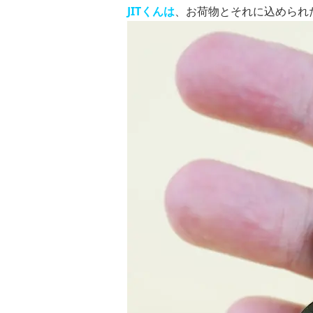
JITくんは
、お荷物とそれに込められ