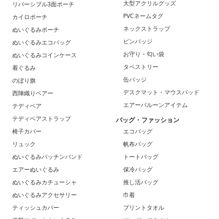
大型アクリルグッズ
リバーシブル3面ポーチ
PVCネームタグ
カイロポーチ
ネックストラップ
ぬいぐるみポーチ
ピンバッジ
ぬいぐるみエコバッグ
お守り・匂い袋
ぬいぐるみコインケース
タペストリー
着ぐるみ
缶バッジ
のぼり旗
デスクマット・マウスパッド
西陣織りベアー
エアーバルーンアイテム
テディベア
テディベアストラップ
バッグ・ファッション
椅子カバー
エコバッグ
リュック
帆布バッグ
ぬいぐるみパッチンバンド
トートバッグ
エアーぬいぐるみ
保冷バッグ
ぬいぐるみカチューシャ
推し活バッグ
ぬいぐるみアクセサリー
巾着
ティッシュカバー
プリントタオル