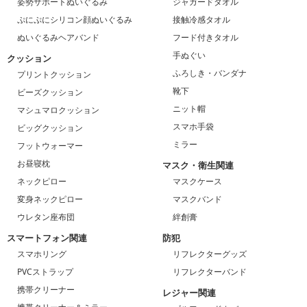
姿勢サポートぬいぐるみ
ジャガードタオル
ぷにぷにシリコン顔ぬいぐるみ
接触冷感タオル
ぬいぐるみヘアバンド
フード付きタオル
手ぬぐい
クッション
ふろしき・バンダナ
プリントクッション
靴下
ビーズクッション
ニット帽
マシュマロクッション
スマホ手袋
ビッグクッション
ミラー
フットウォーマー
お昼寝枕
マスク・衛生関連
ネックピロー
マスクケース
変身ネックピロー
マスクバンド
ウレタン座布団
絆創膏
スマートフォン関連
防犯
スマホリング
リフレクターグッズ
PVCストラップ
リフレクターバンド
携帯クリーナー
レジャー関連