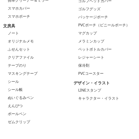
携帯クリーナー＆ミラー
ゴルフヘッドカバー
スマホカバー
ゴルフグッズ
スマホポーチ
パッケージポーチ
PVCポーチ（ビニールポーチ）
文房具
ノート
マグカップ
オリジナルメモ
メラミンカップ
ふせんセット
ペットボトルカバー
クリアファイル
レジャーシート
テープのり
保冷剤
マスキングテープ
PVCコースター
シール
デザイン・イラスト
シール帳
LINEスタンプ
ぬいぐるみペン
キャラクター・イラスト
えんぴつ
ボールペン
ゼムクリップ