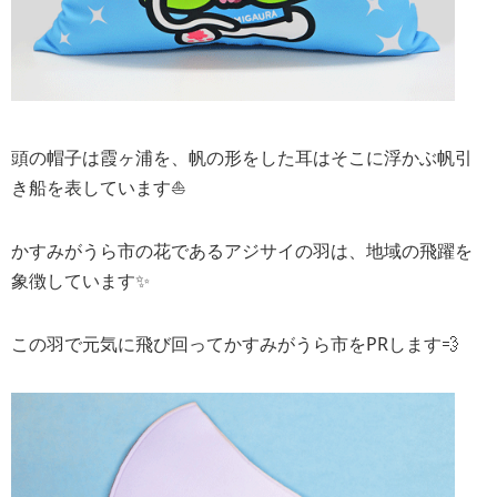
頭の帽子は霞ヶ浦を、帆の形をした耳はそこに浮かぶ帆引
き船を表しています⛵️
かすみがうら市の花であるアジサイの羽は、地域の飛躍を
象徴しています✨
この羽で元気に飛び回ってかすみがうら市をPRします💨