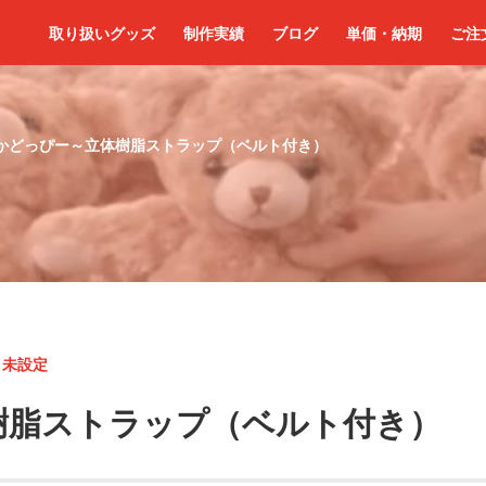
取り扱いグッズ
制作実績
ブログ
単価・納期
ご注
かどっぴー～立体樹脂ストラップ（ベルト付き）
<
未設定
樹脂ストラップ（ベルト付き）