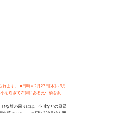
す。 ■日時＝2月27日[木]～3月
進。同小を過ぎて左側にある更生橋を渡