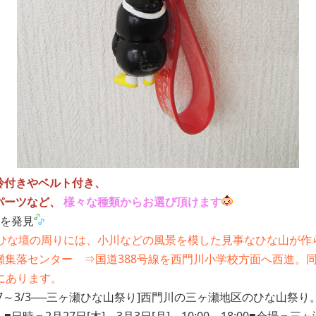
鈴付きやベルト付き、
パーツなど、
様々な種類からお選び頂けます
を発見
ひな壇の周りには、小川などの風景を模した見事なひな山が作られま
会場＝三ヶ瀬集落センター ⇒国道388号線を西門川小学校方面へ西
にあります。