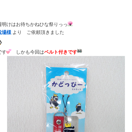
週明けはお待ちかねひな祭りっっ
役場様
より ご依頼頂きました
です
しかも今回は
ベルト付きです