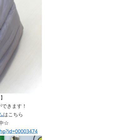
♪】
ができます！
ム
はこちら
中☆
php?id=00003474