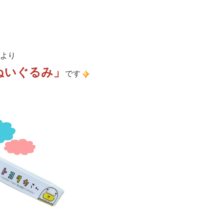
より
ぬいぐるみ」
です