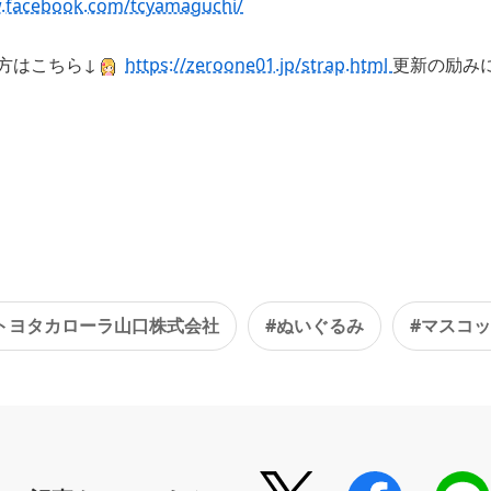
w.facebook.com/tcyamaguchi/
方はこちら↓
https://zeroone01.jp/strap.html
更新の励み
トヨタカローラ山口株式会社
#ぬいぐるみ
#マスコ