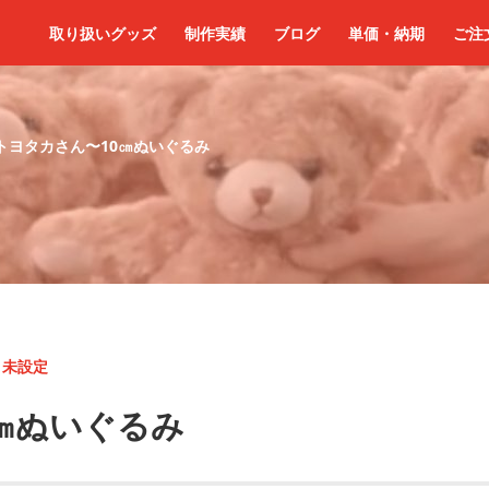
取り扱いグッズ
制作実績
ブログ
単価・納期
ご注
トヨタカさん〜10㎝ぬいぐるみ
<
未設定
㎝ぬいぐるみ