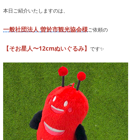
本日ご紹介いたしますのは、
一般社団法人
曽於市観光協会様
ご依頼の
【そお星人〜12cmぬいぐるみ】
です✨