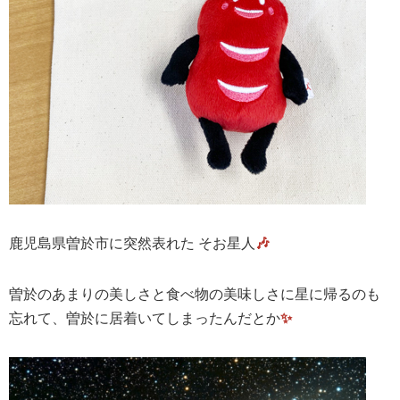
鹿児島県曽於市に突然表れた そお星人
🎶
曽於のあまりの美しさと食べ物の美味しさに星に帰るのも
忘れて、曽於に居着いてしまったんだとか
✨