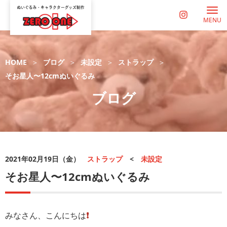
MENU
HOME
ブログ
未設定
ストラップ
そお星人〜12cmぬいぐるみ
ブログ
2021年02月19日（金）
ストラップ
<
未設定
そお星人〜12cmぬいぐるみ
みなさん、こんにちは
❗️