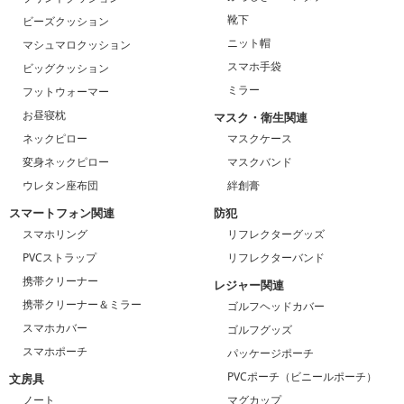
靴下
ビーズクッション
ニット帽
マシュマロクッション
スマホ手袋
ビッグクッション
ミラー
フットウォーマー
お昼寝枕
マスク・衛生関連
ネックピロー
マスクケース
変身ネックピロー
マスクバンド
ウレタン座布団
絆創膏
スマートフォン関連
防犯
スマホリング
リフレクターグッズ
PVCストラップ
リフレクターバンド
携帯クリーナー
レジャー関連
携帯クリーナー＆ミラー
ゴルフヘッドカバー
スマホカバー
ゴルフグッズ
スマホポーチ
パッケージポーチ
PVCポーチ（ビニールポーチ）
文房具
ノート
マグカップ