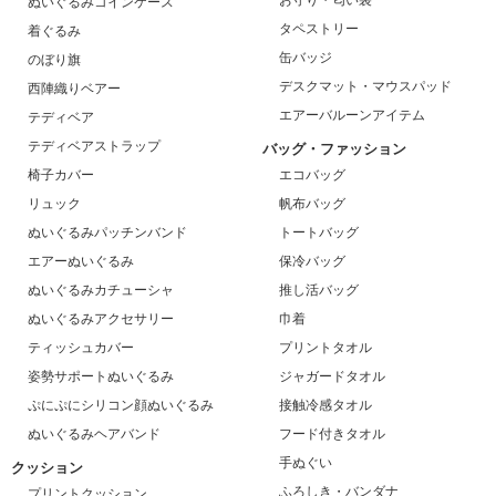
ぬいぐるみコインケース
タペストリー
着ぐるみ
缶バッジ
のぼり旗
デスクマット・マウスパッド
西陣織りベアー
エアーバルーンアイテム
テディベア
テディベアストラップ
バッグ・ファッション
椅子カバー
エコバッグ
リュック
帆布バッグ
ぬいぐるみパッチンバンド
トートバッグ
エアーぬいぐるみ
保冷バッグ
ぬいぐるみカチューシャ
推し活バッグ
ぬいぐるみアクセサリー
巾着
ティッシュカバー
プリントタオル
姿勢サポートぬいぐるみ
ジャガードタオル
ぷにぷにシリコン顔ぬいぐるみ
接触冷感タオル
ぬいぐるみヘアバンド
フード付きタオル
手ぬぐい
クッション
ふろしき・バンダナ
プリントクッション