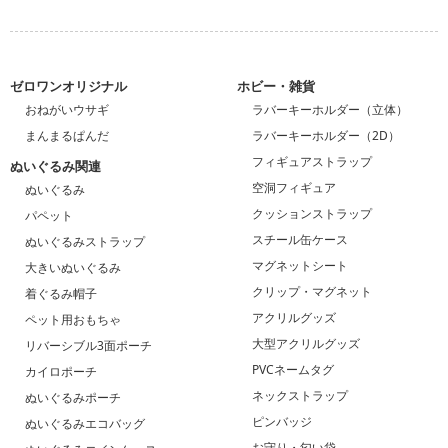
ゼロワンオリジナル
ホビー・雑貨
おねがいウサギ
ラバーキーホルダー（立体）
まんまるぱんだ
ラバーキーホルダー（2D）
フィギュアストラップ
ぬいぐるみ関連
空洞フィギュア
ぬいぐるみ
クッションストラップ
パペット
スチール缶ケース
ぬいぐるみストラップ
マグネットシート
大きいぬいぐるみ
クリップ・マグネット
着ぐるみ帽子
アクリルグッズ
ペット用おもちゃ
大型アクリルグッズ
リバーシブル3面ポーチ
PVCネームタグ
カイロポーチ
ネックストラップ
ぬいぐるみポーチ
ピンバッジ
ぬいぐるみエコバッグ
お守り・匂い袋