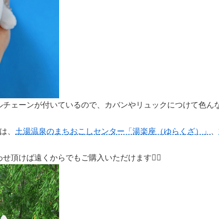
ルチェーンが付いているので、カバンやリュックにつけて色ん
みは、
土湯温泉のまちおこしセンター「湯楽座（ゆらくざ）」
、
せ頂けば遠くからでもご購入いただけます🙆‍♀️