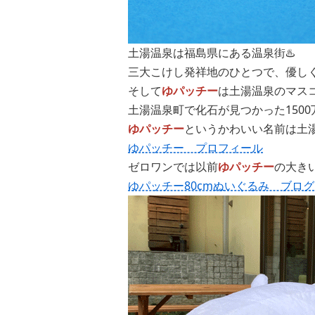
土湯温泉は福島県にある温泉街♨️
三大こけし発祥地のひとつで、優し
そして
ゆパッチー
は土湯温泉のマスコ
土湯温泉町で化石が見つかった150
ゆパッチー
というかわいい名前は土
ゆパッチー プロフィール
ゼロワンでは以前
ゆパッチー
の大き
ゆパッチー80cmぬいぐるみ ブログ