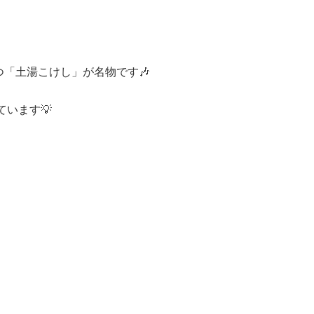
「土湯こけし」が名物です🎶
います💡