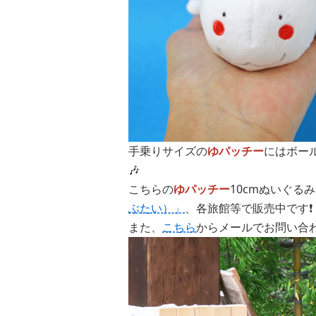
手乗りサイズの
ゆパッチー
にはボー
🎶
こちらの
ゆパッチー
10cmぬいぐる
ぶたい）」
、各旅館等で販売中です❗️
また、
こちら
からメールでお問い合わ