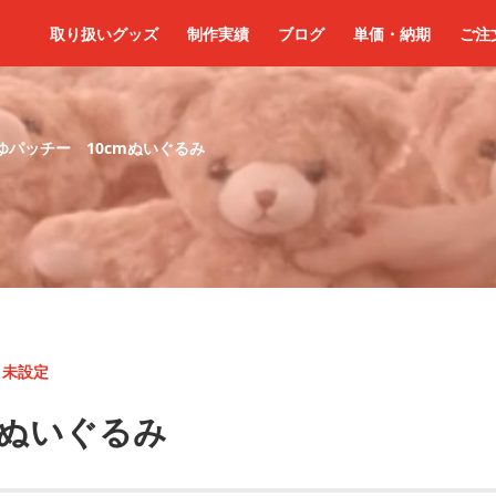
取り扱いグッズ
制作実績
ブログ
単価・納期
ご注
ゆパッチー 10cmぬいぐるみ
<
未設定
mぬいぐるみ