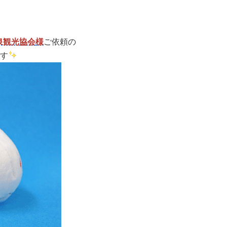
泉観光協会
様
ご依頼の
す