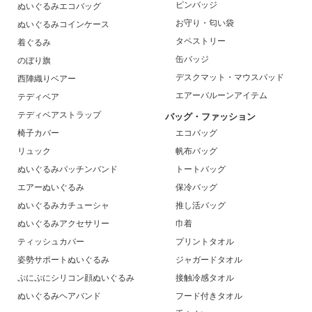
ピンバッジ
ぬいぐるみエコバッグ
お守り・匂い袋
ぬいぐるみコインケース
タペストリー
着ぐるみ
缶バッジ
のぼり旗
デスクマット・マウスパッド
西陣織りベアー
エアーバルーンアイテム
テディベア
テディベアストラップ
バッグ・ファッション
椅子カバー
エコバッグ
リュック
帆布バッグ
ぬいぐるみパッチンバンド
トートバッグ
エアーぬいぐるみ
保冷バッグ
ぬいぐるみカチューシャ
推し活バッグ
ぬいぐるみアクセサリー
巾着
ティッシュカバー
プリントタオル
姿勢サポートぬいぐるみ
ジャガードタオル
ぷにぷにシリコン顔ぬいぐるみ
接触冷感タオル
ぬいぐるみヘアバンド
フード付きタオル