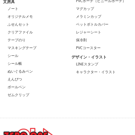
PVCポーチ（ビニールポーチ）
文房具
ノート
マグカップ
オリジナルメモ
メラミンカップ
ふせんセット
ペットボトルカバー
クリアファイル
レジャーシート
テープのり
保冷剤
マスキングテープ
PVCコースター
シール
デザイン・イラスト
シール帳
LINEスタンプ
ぬいぐるみペン
キャラクター・イラスト
えんぴつ
ボールペン
ゼムクリップ