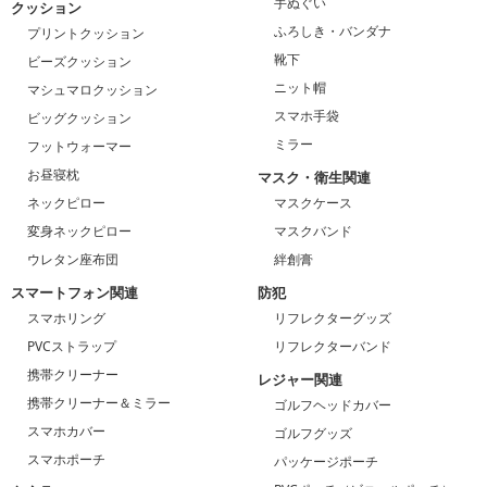
手ぬぐい
クッション
ふろしき・バンダナ
プリントクッション
靴下
ビーズクッション
ニット帽
マシュマロクッション
スマホ手袋
ビッグクッション
ミラー
フットウォーマー
お昼寝枕
マスク・衛生関連
ネックピロー
マスクケース
変身ネックピロー
マスクバンド
ウレタン座布団
絆創膏
スマートフォン関連
防犯
スマホリング
リフレクターグッズ
PVCストラップ
リフレクターバンド
携帯クリーナー
レジャー関連
携帯クリーナー＆ミラー
ゴルフヘッドカバー
スマホカバー
ゴルフグッズ
スマホポーチ
パッケージポーチ