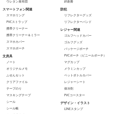
ウレタン座布団
絆創膏
スマートフォン関連
防犯
スマホリング
リフレクターグッズ
PVCストラップ
リフレクターバンド
携帯クリーナー
レジャー関連
携帯クリーナー＆ミラー
ゴルフヘッドカバー
スマホカバー
ゴルフグッズ
スマホポーチ
パッケージポーチ
PVCポーチ（ビニールポーチ）
文房具
ノート
マグカップ
オリジナルメモ
メラミンカップ
ふせんセット
ペットボトルカバー
クリアファイル
レジャーシート
テープのり
保冷剤
マスキングテープ
PVCコースター
シール
デザイン・イラスト
シール帳
LINEスタンプ