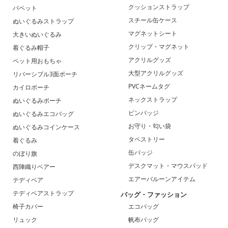
クッションストラップ
パペット
スチール缶ケース
ぬいぐるみストラップ
マグネットシート
大きいぬいぐるみ
クリップ・マグネット
着ぐるみ帽子
アクリルグッズ
ペット用おもちゃ
大型アクリルグッズ
リバーシブル3面ポーチ
PVCネームタグ
カイロポーチ
ネックストラップ
ぬいぐるみポーチ
ピンバッジ
ぬいぐるみエコバッグ
お守り・匂い袋
ぬいぐるみコインケース
タペストリー
着ぐるみ
缶バッジ
のぼり旗
デスクマット・マウスパッド
西陣織りベアー
エアーバルーンアイテム
テディベア
テディベアストラップ
バッグ・ファッション
椅子カバー
エコバッグ
リュック
帆布バッグ