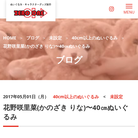
MENU
HOME
ブログ
未設定
40cm以上のぬいぐるみ
花野咲里菜(かのざき りな)〜40㎝ぬいぐるみ
ブログ
2017年05月01日（月）
40cm以上のぬいぐるみ
<
未設定
花野咲里菜(かのざき りな)〜40㎝ぬいぐ
るみ