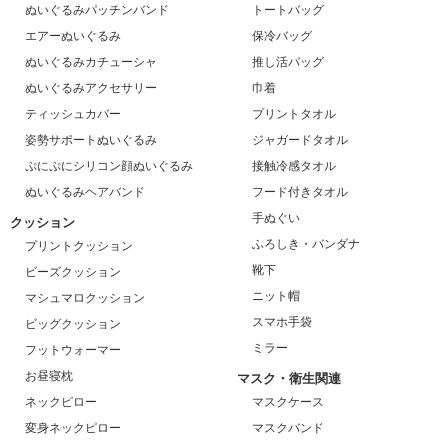
ぬいぐるみパッチンバンド
トートバッグ
エアーぬいぐるみ
保冷バッグ
ぬいぐるみカチューシャ
推し活バッグ
ぬいぐるみアクセサリー
巾着
ティッシュカバー
プリントタオル
姿勢サポートぬいぐるみ
ジャガードタオル
ぷにぷにシリコン顔ぬいぐるみ
接触冷感タオル
ぬいぐるみヘアバンド
フード付きタオル
手ぬぐい
クッション
ふろしき・バンダナ
プリントクッション
靴下
ビーズクッション
ニット帽
マシュマロクッション
スマホ手袋
ビッグクッション
ミラー
フットウォーマー
お昼寝枕
マスク・衛生関連
ネックピロー
マスクケース
変身ネックピロー
マスクバンド