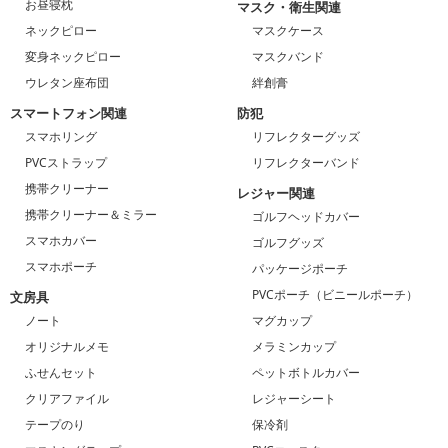
お昼寝枕
マスク・衛生関連
ネックピロー
マスクケース
変身ネックピロー
マスクバンド
ウレタン座布団
絆創膏
スマートフォン関連
防犯
スマホリング
リフレクターグッズ
PVCストラップ
リフレクターバンド
携帯クリーナー
レジャー関連
携帯クリーナー＆ミラー
ゴルフヘッドカバー
スマホカバー
ゴルフグッズ
スマホポーチ
パッケージポーチ
PVCポーチ（ビニールポーチ）
文房具
ノート
マグカップ
オリジナルメモ
メラミンカップ
ふせんセット
ペットボトルカバー
クリアファイル
レジャーシート
テープのり
保冷剤