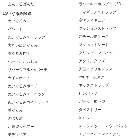
まんまるぱんだ
ラバーキーホルダー（2D）
フィギュアストラップ
ぬいぐるみ関連
空洞フィギュア
ぬいぐるみ
クッションストラップ
パペット
スチール缶ケース
ぬいぐるみストラップ
マグネットシート
大きいぬいぐるみ
クリップ・マグネット
着ぐるみ帽子
アクリルグッズ
ペット用おもちゃ
大型アクリルグッズ
リバーシブル3面ポーチ
PVCネームタグ
カイロポーチ
ネックストラップ
ぬいぐるみポーチ
ピンバッジ
ぬいぐるみエコバッグ
お守り・匂い袋
ぬいぐるみコインケース
タペストリー
着ぐるみ
缶バッジ
のぼり旗
デスクマット・マウスパッド
西陣織りベアー
エアーバルーンアイテム
テディベア