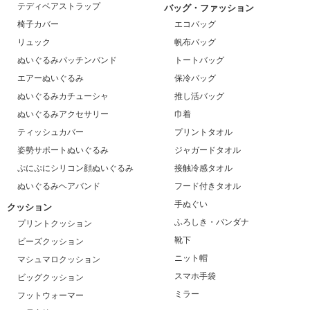
テディベアストラップ
バッグ・ファッション
椅子カバー
エコバッグ
リュック
帆布バッグ
ぬいぐるみパッチンバンド
トートバッグ
エアーぬいぐるみ
保冷バッグ
ぬいぐるみカチューシャ
推し活バッグ
ぬいぐるみアクセサリー
巾着
ティッシュカバー
プリントタオル
姿勢サポートぬいぐるみ
ジャガードタオル
ぷにぷにシリコン顔ぬいぐるみ
接触冷感タオル
ぬいぐるみヘアバンド
フード付きタオル
手ぬぐい
クッション
ふろしき・バンダナ
プリントクッション
靴下
ビーズクッション
ニット帽
マシュマロクッション
スマホ手袋
ビッグクッション
ミラー
フットウォーマー