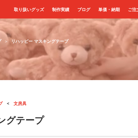
取り扱いグッズ
制作実績
ブログ
単価・納期
ご注
プ
リハッピー マスキングテープ
プ
<
文房具
ングテープ