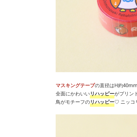
マスキングテープ
の直径はH約40m
全面にかわいい
リハッピー
がプリン
鳥がモチーフの
リハッピー
♡ ニッ