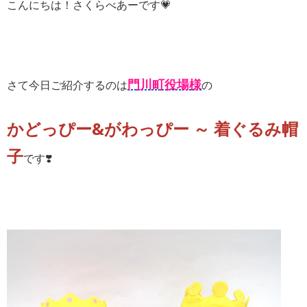
こんにちは！さくらべあーです💗
門川町役場様
さて今日ご紹介するのは
の
かどっぴー&がわっぴー ～ 着ぐるみ帽
子
です❣️