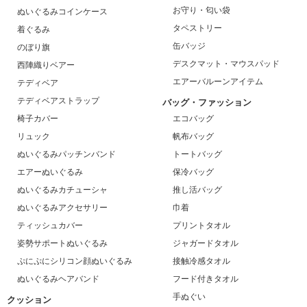
お守り・匂い袋
ぬいぐるみコインケース
タペストリー
着ぐるみ
缶バッジ
のぼり旗
デスクマット・マウスパッド
西陣織りベアー
エアーバルーンアイテム
テディベア
テディベアストラップ
バッグ・ファッション
椅子カバー
エコバッグ
リュック
帆布バッグ
ぬいぐるみパッチンバンド
トートバッグ
エアーぬいぐるみ
保冷バッグ
ぬいぐるみカチューシャ
推し活バッグ
ぬいぐるみアクセサリー
巾着
ティッシュカバー
プリントタオル
姿勢サポートぬいぐるみ
ジャガードタオル
ぷにぷにシリコン顔ぬいぐるみ
接触冷感タオル
ぬいぐるみヘアバンド
フード付きタオル
手ぬぐい
クッション