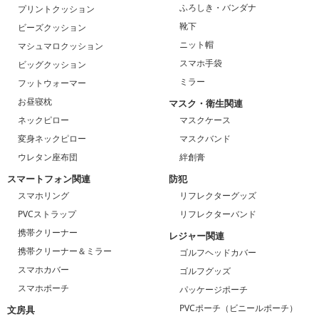
ふろしき・バンダナ
プリントクッション
靴下
ビーズクッション
ニット帽
マシュマロクッション
スマホ手袋
ビッグクッション
ミラー
フットウォーマー
お昼寝枕
マスク・衛生関連
ネックピロー
マスクケース
変身ネックピロー
マスクバンド
ウレタン座布団
絆創膏
スマートフォン関連
防犯
スマホリング
リフレクターグッズ
PVCストラップ
リフレクターバンド
携帯クリーナー
レジャー関連
携帯クリーナー＆ミラー
ゴルフヘッドカバー
スマホカバー
ゴルフグッズ
スマホポーチ
パッケージポーチ
PVCポーチ（ビニールポーチ）
文房具