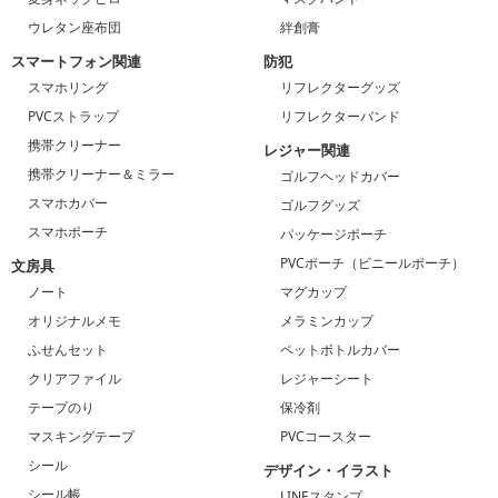
ウレタン座布団
絆創膏
スマートフォン関連
防犯
スマホリング
リフレクターグッズ
PVCストラップ
リフレクターバンド
携帯クリーナー
レジャー関連
携帯クリーナー＆ミラー
ゴルフヘッドカバー
スマホカバー
ゴルフグッズ
スマホポーチ
パッケージポーチ
PVCポーチ（ビニールポーチ）
文房具
ノート
マグカップ
オリジナルメモ
メラミンカップ
ふせんセット
ペットボトルカバー
クリアファイル
レジャーシート
テープのり
保冷剤
マスキングテープ
PVCコースター
シール
デザイン・イラスト
シール帳
LINEスタンプ