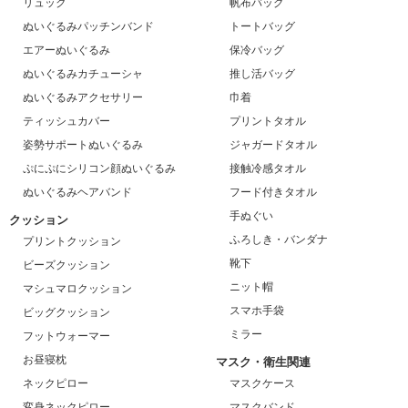
リュック
帆布バッグ
ぬいぐるみパッチンバンド
トートバッグ
エアーぬいぐるみ
保冷バッグ
ぬいぐるみカチューシャ
推し活バッグ
ぬいぐるみアクセサリー
巾着
ティッシュカバー
プリントタオル
姿勢サポートぬいぐるみ
ジャガードタオル
ぷにぷにシリコン顔ぬいぐるみ
接触冷感タオル
ぬいぐるみヘアバンド
フード付きタオル
手ぬぐい
クッション
ふろしき・バンダナ
プリントクッション
靴下
ビーズクッション
ニット帽
マシュマロクッション
スマホ手袋
ビッグクッション
ミラー
フットウォーマー
お昼寝枕
マスク・衛生関連
ネックピロー
マスクケース
変身ネックピロー
マスクバンド