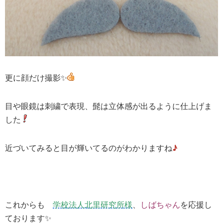
更に顔だけ撮影✨
目や眼鏡は刺繍で表現、髭は立体感が出るように仕上げま
した
近づいてみると目が輝いてるのがわかりますね
♪
これからも
学校法人北里研究所様
、
しばちゃん
を応援し
ております✨