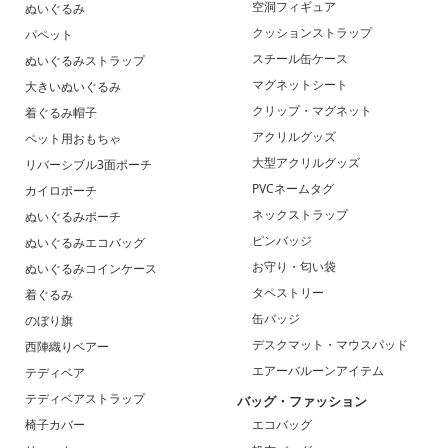
空洞フィギュア
ぬいぐるみ
クッションストラップ
パペット
スチール缶ケース
ぬいぐるみストラップ
マグネットシート
大きいぬいぐるみ
クリップ・マグネット
着ぐるみ帽子
アクリルグッズ
ペット用おもちゃ
大型アクリルグッズ
リバーシブル3面ポーチ
PVCネームタグ
カイロポーチ
ネックストラップ
ぬいぐるみポーチ
ピンバッジ
ぬいぐるみエコバッグ
お守り・匂い袋
ぬいぐるみコインケース
タペストリー
着ぐるみ
缶バッジ
のぼり旗
デスクマット・マウスパッド
西陣織りベアー
エアーバルーンアイテム
テディベア
テディベアストラップ
バッグ・ファッション
椅子カバー
エコバッグ