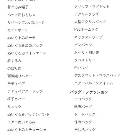
クリップ・マグネット
着ぐるみ帽子
アクリルグッズ
ペット用おもちゃ
大型アクリルグッズ
リバーシブル3面ポーチ
PVCネームタグ
カイロポーチ
ネックストラップ
ぬいぐるみポーチ
ピンバッジ
ぬいぐるみエコバッグ
お守り・匂い袋
ぬいぐるみコインケース
タペストリー
着ぐるみ
缶バッジ
のぼり旗
デスクマット・マウスパッド
西陣織りベアー
エアーバルーンアイテム
テディベア
テディベアストラップ
バッグ・ファッション
椅子カバー
エコバッグ
リュック
帆布バッグ
ぬいぐるみパッチンバンド
トートバッグ
エアーぬいぐるみ
保冷バッグ
ぬいぐるみカチューシャ
推し活バッグ