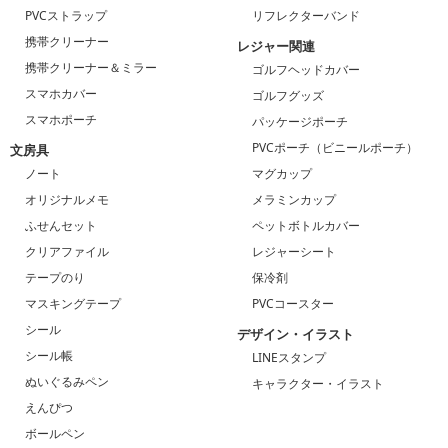
PVCストラップ
リフレクターバンド
携帯クリーナー
レジャー関連
携帯クリーナー＆ミラー
ゴルフヘッドカバー
スマホカバー
ゴルフグッズ
スマホポーチ
パッケージポーチ
PVCポーチ（ビニールポーチ）
文房具
ノート
マグカップ
オリジナルメモ
メラミンカップ
ふせんセット
ペットボトルカバー
クリアファイル
レジャーシート
テープのり
保冷剤
マスキングテープ
PVCコースター
シール
デザイン・イラスト
シール帳
LINEスタンプ
ぬいぐるみペン
キャラクター・イラスト
えんぴつ
ボールペン