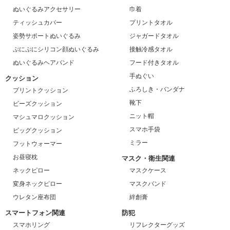
ぬいぐるみアクセサリー
巾着
ティッシュカバー
プリントタオル
姿勢サポートぬいぐるみ
ジャガードタオル
ぷにぷにシリコン顔ぬいぐるみ
接触冷感タオル
ぬいぐるみヘアバンド
フード付きタオル
手ぬぐい
クッション
ふろしき・バンダナ
プリントクッション
靴下
ビーズクッション
ニット帽
マシュマロクッション
スマホ手袋
ビッグクッション
ミラー
フットウォーマー
お昼寝枕
マスク・衛生関連
ネックピロー
マスクケース
変身ネックピロー
マスクバンド
ウレタン座布団
絆創膏
スマートフォン関連
防犯
スマホリング
リフレクターグッズ