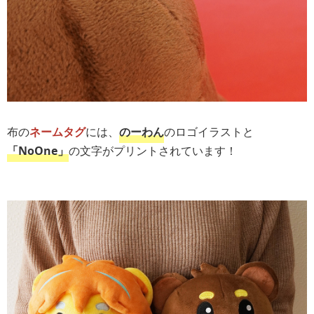
布の
ネームタグ
には、
のーわん
のロゴイラストと
「NoOne」
の文字がプリントされています！