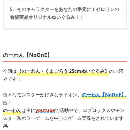
そのキャラクターをあなたの手元に！ゼロワンの
看板商品オリジナルぬいぐるみ！！
のーわん【NoOnE】
今回は
【のーわん・くまごろう 25cmぬいぐるみ】
のご紹
介です！
色々なモンスターが好きなライオン、
のーわん【NoOnE】
🦁！
のーわん
は主に
youtube
で活動中で、ロブロックスやモン
スター系ホラーゲームを中心にゲーム実況をされています
🎮