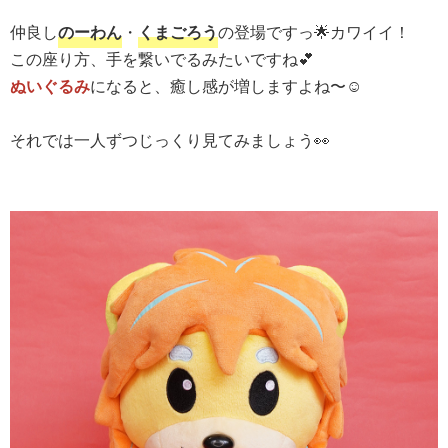
仲良し
のーわん
・
くまごろう
の登場ですっ🌟カワイイ！
この座り方、手を繋いでるみたいですね💕
ぬいぐるみ
になると、癒し感が増しますよね〜☺️
それでは一人ずつじっくり見てみましょう👀