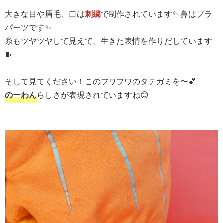
大きな目や眉毛、口は
刺繍
で制作されています🪡鼻はプラ
パーツです✨
糸もツヤツヤして見えて、生きた表情を作りだしています
🧵
そして見てください！このフワフワのタテガミを〜💕
のーわん
らしさが表現されていますね😊