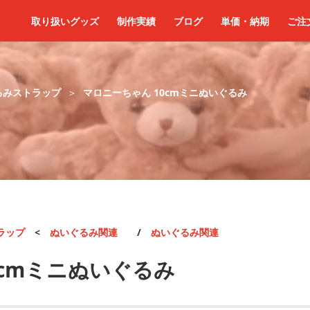
取り扱いグッズ
制作実績
ブログ
単価・納期
ご注
るみストラップ
マロニーちゃん 10cmミニぬいぐるみ
ラップ
<
ぬいぐるみ関連
/
ぬいぐるみ関連
0cmミニぬいぐるみ