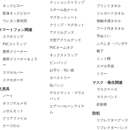
クッションストラップ
ネックピロー
プリントタオル
スチール缶ケース
変身ネックピロー
ジャガードタオル
マグネットシート
ウレタン座布団
接触冷感タオル
クリップ・マグネット
フード付きタオル
スマートフォン関連
アクリルグッズ
手ぬぐい
スマホリング
大型アクリルグッズ
ふろしき・バンダナ
PVCストラップ
PVCネームタグ
靴下
携帯クリーナー
ネックストラップ
ニット帽
携帯クリーナー＆ミラ
ピンバッジ
ー
スマホ手袋
お守り・匂い袋
スマホカバー
ミラー
タペストリー
スマホポーチ
マスク・衛生関連
缶バッジ
文房具
マスクケース
デスクマット・マウス
ノート
マスクバンド
パッド
オリジナルメモ
絆創膏
エアーバルーンアイテ
ふせんセット
ム
防犯
クリアファイル
リフレクターグッズ
テープのり
リフレクターバンド