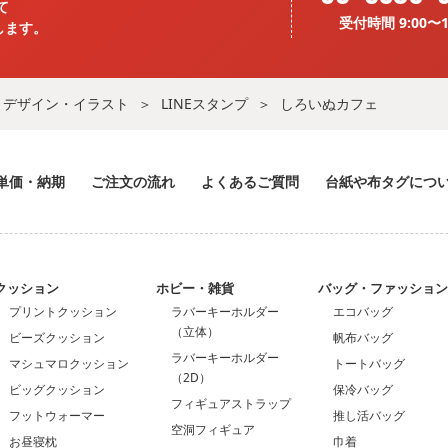
て
受付時間 9:00〜1
します。
デザイン・イラスト
LINEスタンプ
しろいぬカフェ
単価・納期
ご注文の流れ
よくあるご質問
台紙や布タグにつ
クッション
ホビー・雑貨
バッグ・ファッショ
プリントクッション
ラバーキーホルダー
エコバッグ
（立体）
ビーズクッション
帆布バッグ
ラバーキーホルダー
マシュマロクッション
トートバッグ
（2D）
ビッグクッション
保冷バッグ
フィギュアストラップ
フットウォーマー
推し活バッグ
空洞フィギュア
お昼寝枕
巾着