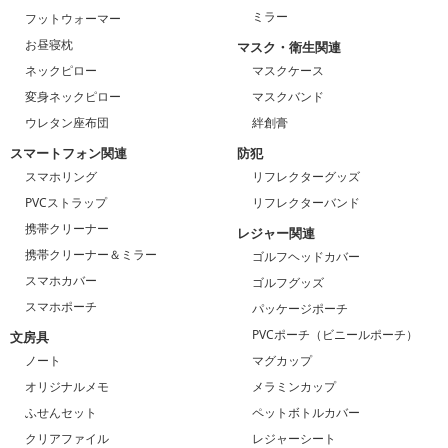
ミラー
フットウォーマー
お昼寝枕
マスク・衛生関連
ネックピロー
マスクケース
変身ネックピロー
マスクバンド
ウレタン座布団
絆創膏
スマートフォン関連
防犯
スマホリング
リフレクターグッズ
PVCストラップ
リフレクターバンド
携帯クリーナー
レジャー関連
携帯クリーナー＆ミラー
ゴルフヘッドカバー
スマホカバー
ゴルフグッズ
スマホポーチ
パッケージポーチ
PVCポーチ（ビニールポーチ）
文房具
ノート
マグカップ
オリジナルメモ
メラミンカップ
ふせんセット
ペットボトルカバー
クリアファイル
レジャーシート