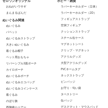
ゼロワンオリジナル
ホビー・雑貨
おねがいウサギ
ラバーキーホルダー（立体）
まんまるぱんだ
ラバーキーホルダー（2D）
フィギュアストラップ
ぬいぐるみ関連
空洞フィギュア
ぬいぐるみ
クッションストラップ
パペット
スチール缶ケース
ぬいぐるみストラップ
マグネットシート
大きいぬいぐるみ
クリップ・マグネット
着ぐるみ帽子
アクリルグッズ
ペット用おもちゃ
大型アクリルグッズ
リバーシブル3面ポーチ
PVCネームタグ
カイロポーチ
ネックストラップ
ぬいぐるみポーチ
ピンバッジ
ぬいぐるみエコバッグ
お守り・匂い袋
ぬいぐるみコインケース
タペストリー
着ぐるみ
缶バッジ
のぼり旗
デスクマット・マウスパッド
西陣織りベアー