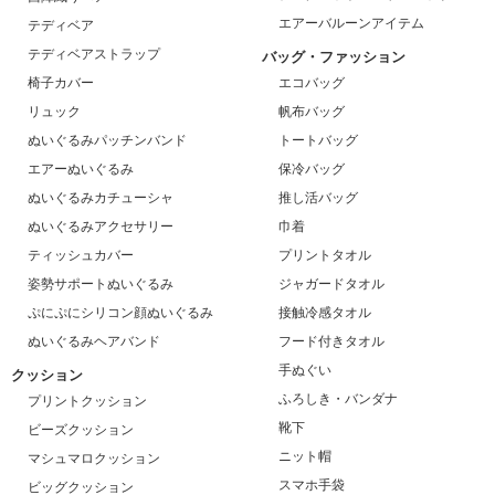
エアーバルーンアイテム
テディベア
テディベアストラップ
バッグ・ファッション
椅子カバー
エコバッグ
リュック
帆布バッグ
ぬいぐるみパッチンバンド
トートバッグ
エアーぬいぐるみ
保冷バッグ
ぬいぐるみカチューシャ
推し活バッグ
ぬいぐるみアクセサリー
巾着
ティッシュカバー
プリントタオル
姿勢サポートぬいぐるみ
ジャガードタオル
ぷにぷにシリコン顔ぬいぐるみ
接触冷感タオル
ぬいぐるみヘアバンド
フード付きタオル
手ぬぐい
クッション
ふろしき・バンダナ
プリントクッション
靴下
ビーズクッション
ニット帽
マシュマロクッション
スマホ手袋
ビッグクッション