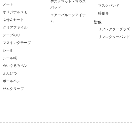
デスクマット・マウス
ノート
マスクバンド
パッド
オリジナルメモ
絆創膏
エアーバルーンアイテ
ふせんセット
ム
防犯
クリアファイル
リフレクターグッズ
テープのり
リフレクターバンド
マスキングテープ
シール
シール帳
ぬいぐるみペン
えんぴつ
ボールペン
ゼムクリップ