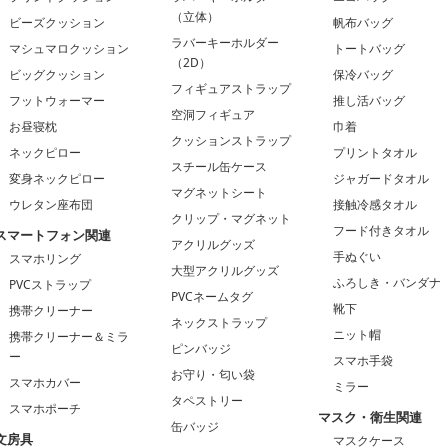
（立体）
ビーズクッション
帆布バッグ
ラバーキーホルダー
マシュマロクッション
トートバッグ
（2D）
ビッグクッション
保冷バッグ
フィギュアストラップ
フットウォーマー
推し活バッグ
空洞フィギュア
お昼寝枕
巾着
クッションストラップ
ネックピロー
プリントタオル
スチール缶ケース
変身ネックピロー
ジャガードタオル
マグネットシート
ウレタン座布団
接触冷感タオル
クリップ・マグネット
フード付きタオル
スマートフォン関連
アクリルグッズ
手ぬぐい
スマホリング
大型アクリルグッズ
ふろしき・バンダナ
PVCストラップ
PVCネームタグ
靴下
携帯クリーナー
ネックストラップ
ニット帽
携帯クリーナー＆ミラ
ピンバッジ
ー
スマホ手袋
お守り・匂い袋
スマホカバー
ミラー
タペストリー
スマホポーチ
マスク・衛生関連
缶バッジ
文房具
マスクケース