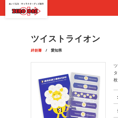
ツイストライオン
絆創膏
/ 愛知県
ツ
タ
枚