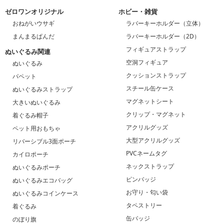
ゼロワンオリジナル
ホビー・雑貨
おねがいウサギ
ラバーキーホルダー（立体）
まんまるぱんだ
ラバーキーホルダー（2D）
フィギュアストラップ
ぬいぐるみ関連
空洞フィギュア
ぬいぐるみ
クッションストラップ
パペット
スチール缶ケース
ぬいぐるみストラップ
マグネットシート
大きいぬいぐるみ
クリップ・マグネット
着ぐるみ帽子
アクリルグッズ
ペット用おもちゃ
大型アクリルグッズ
リバーシブル3面ポーチ
PVCネームタグ
カイロポーチ
ネックストラップ
ぬいぐるみポーチ
ピンバッジ
ぬいぐるみエコバッグ
お守り・匂い袋
ぬいぐるみコインケース
タペストリー
着ぐるみ
缶バッジ
のぼり旗