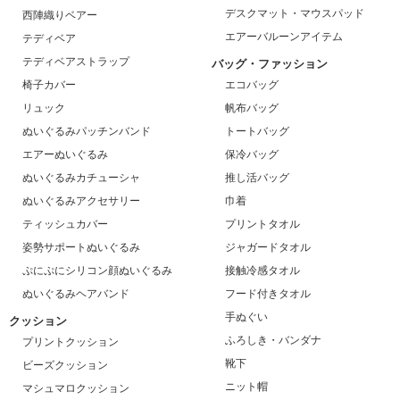
デスクマット・マウスパッド
西陣織りベアー
エアーバルーンアイテム
テディベア
テディベアストラップ
バッグ・ファッション
椅子カバー
エコバッグ
リュック
帆布バッグ
ぬいぐるみパッチンバンド
トートバッグ
エアーぬいぐるみ
保冷バッグ
ぬいぐるみカチューシャ
推し活バッグ
ぬいぐるみアクセサリー
巾着
ティッシュカバー
プリントタオル
姿勢サポートぬいぐるみ
ジャガードタオル
ぷにぷにシリコン顔ぬいぐるみ
接触冷感タオル
ぬいぐるみヘアバンド
フード付きタオル
手ぬぐい
クッション
ふろしき・バンダナ
プリントクッション
靴下
ビーズクッション
ニット帽
マシュマロクッション