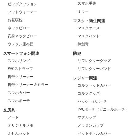
スマホ手袋
ビッグクッション
ミラー
フットウォーマー
お昼寝枕
マスク・衛生関連
ネックピロー
マスクケース
変身ネックピロー
マスクバンド
ウレタン座布団
絆創膏
スマートフォン関連
防犯
スマホリング
リフレクターグッズ
PVCストラップ
リフレクターバンド
携帯クリーナー
レジャー関連
携帯クリーナー＆ミラー
ゴルフヘッドカバー
スマホカバー
ゴルフグッズ
スマホポーチ
パッケージポーチ
PVCポーチ（ビニールポーチ）
文房具
ノート
マグカップ
オリジナルメモ
メラミンカップ
ふせんセット
ペットボトルカバー