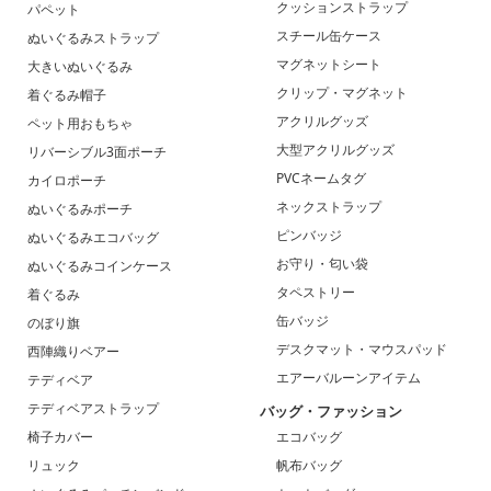
クッションストラップ
パペット
スチール缶ケース
ぬいぐるみストラップ
マグネットシート
大きいぬいぐるみ
クリップ・マグネット
着ぐるみ帽子
アクリルグッズ
ペット用おもちゃ
大型アクリルグッズ
リバーシブル3面ポーチ
PVCネームタグ
カイロポーチ
ネックストラップ
ぬいぐるみポーチ
ピンバッジ
ぬいぐるみエコバッグ
お守り・匂い袋
ぬいぐるみコインケース
タペストリー
着ぐるみ
缶バッジ
のぼり旗
デスクマット・マウスパッド
西陣織りベアー
エアーバルーンアイテム
テディベア
テディベアストラップ
バッグ・ファッション
椅子カバー
エコバッグ
リュック
帆布バッグ