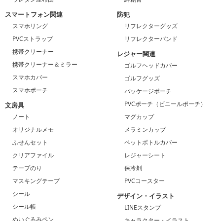
スマートフォン関連
防犯
スマホリング
リフレクターグッズ
PVCストラップ
リフレクターバンド
携帯クリーナー
レジャー関連
携帯クリーナー＆ミラー
ゴルフヘッドカバー
スマホカバー
ゴルフグッズ
スマホポーチ
パッケージポーチ
PVCポーチ（ビニールポーチ）
文房具
ノート
マグカップ
オリジナルメモ
メラミンカップ
ふせんセット
ペットボトルカバー
クリアファイル
レジャーシート
テープのり
保冷剤
マスキングテープ
PVCコースター
シール
デザイン・イラスト
シール帳
LINEスタンプ
ぬいぐるみペン
キャラクター・イラスト