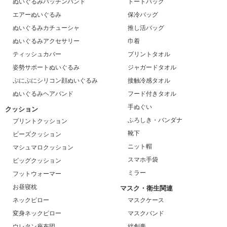
ぬいぐるみパッチンバンド
トートバッグ
エアーぬいぐるみ
保冷バッグ
ぬいぐるみカチューシャ
推し活バッグ
ぬいぐるみアクセサリー
巾着
ティッシュカバー
プリントタオル
姿勢サポートぬいぐるみ
ジャガードタオル
ぷにぷにシリコン顔ぬいぐるみ
接触冷感タオル
ぬいぐるみヘアバンド
フード付きタオル
手ぬぐい
クッション
ふろしき・バンダナ
プリントクッション
靴下
ビーズクッション
ニット帽
マシュマロクッション
スマホ手袋
ビッグクッション
ミラー
フットウォーマー
お昼寝枕
マスク・衛生関連
ネックピロー
マスクケース
変身ネックピロー
マスクバンド
ウレタン座布団
絆創膏