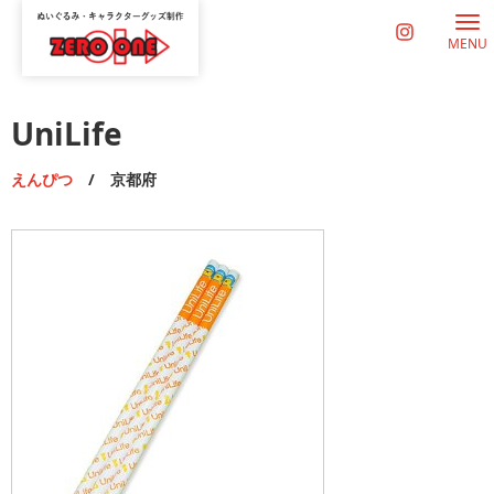
MENU
UniLife
えんぴつ
/ 京都府