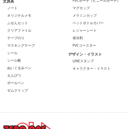
PVCポーチ（ビニールポーチ）
文房具
ノート
マグカップ
オリジナルメモ
メラミンカップ
ふせんセット
ペットボトルカバー
クリアファイル
レジャーシート
テープのり
保冷剤
マスキングテープ
PVCコースター
シール
デザイン・イラスト
シール帳
LINEスタンプ
ぬいぐるみペン
キャラクター・イラスト
えんぴつ
ボールペン
ゼムクリップ