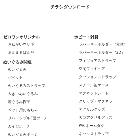
チラシダウンロード
ゼロワンオリジナル
ホビー・雑貨
おねがいウサギ
ラバーキーホルダー（立体）
まんまるぱんだ
ラバーキーホルダー（2D）
フィギュアストラップ
ぬいぐるみ関連
空洞フィギュア
ぬいぐるみ
クッションストラップ
パペット
スチール缶ケース
ぬいぐるみストラップ
マグネットシート
大きいぬいぐるみ
クリップ・マグネット
着ぐるみ帽子
アクリルグッズ
ペット用おもちゃ
大型アクリルグッズ
リバーシブル3面ポーチ
PVCネームタグ
カイロポーチ
ネックストラップ
ぬいぐるみポーチ