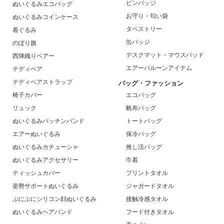
ピンバッジ
ぬいぐるみエコバッグ
お守り・匂い袋
ぬいぐるみコインケース
タペストリー
着ぐるみ
缶バッジ
のぼり旗
デスクマット・マウスパッド
西陣織りベアー
エアーバルーンアイテム
テディベア
テディベアストラップ
バッグ・ファッション
椅子カバー
エコバッグ
リュック
帆布バッグ
ぬいぐるみパッチンバンド
トートバッグ
エアーぬいぐるみ
保冷バッグ
ぬいぐるみカチューシャ
推し活バッグ
ぬいぐるみアクセサリー
巾着
ティッシュカバー
プリントタオル
姿勢サポートぬいぐるみ
ジャガードタオル
ぷにぷにシリコン顔ぬいぐるみ
接触冷感タオル
ぬいぐるみヘアバンド
フード付きタオル