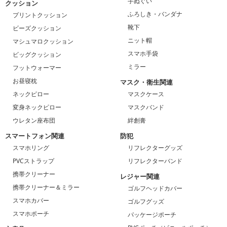
手ぬぐい
クッション
ふろしき・バンダナ
プリントクッション
靴下
ビーズクッション
ニット帽
マシュマロクッション
スマホ手袋
ビッグクッション
ミラー
フットウォーマー
お昼寝枕
マスク・衛生関連
ネックピロー
マスクケース
変身ネックピロー
マスクバンド
ウレタン座布団
絆創膏
スマートフォン関連
防犯
スマホリング
リフレクターグッズ
PVCストラップ
リフレクターバンド
携帯クリーナー
レジャー関連
携帯クリーナー＆ミラー
ゴルフヘッドカバー
スマホカバー
ゴルフグッズ
スマホポーチ
パッケージポーチ