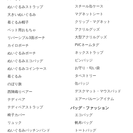
スチール缶ケース
ぬいぐるみストラップ
マグネットシート
大きいぬいぐるみ
クリップ・マグネット
着ぐるみ帽子
アクリルグッズ
ペット用おもちゃ
大型アクリルグッズ
リバーシブル3面ポーチ
PVCネームタグ
カイロポーチ
ネックストラップ
ぬいぐるみポーチ
ピンバッジ
ぬいぐるみエコバッグ
お守り・匂い袋
ぬいぐるみコインケース
タペストリー
着ぐるみ
缶バッジ
のぼり旗
デスクマット・マウスパッド
西陣織りベアー
エアーバルーンアイテム
テディベア
テディベアストラップ
バッグ・ファッション
椅子カバー
エコバッグ
リュック
帆布バッグ
ぬいぐるみパッチンバンド
トートバッグ