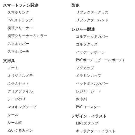
スマートフォン関連
防犯
スマホリング
リフレクターグッズ
PVCストラップ
リフレクターバンド
携帯クリーナー
レジャー関連
携帯クリーナー＆ミラー
ゴルフヘッドカバー
スマホカバー
ゴルフグッズ
スマホポーチ
パッケージポーチ
PVCポーチ（ビニールポーチ）
文房具
ノート
マグカップ
オリジナルメモ
メラミンカップ
ふせんセット
ペットボトルカバー
クリアファイル
レジャーシート
テープのり
保冷剤
マスキングテープ
PVCコースター
シール
デザイン・イラスト
シール帳
LINEスタンプ
ぬいぐるみペン
キャラクター・イラスト