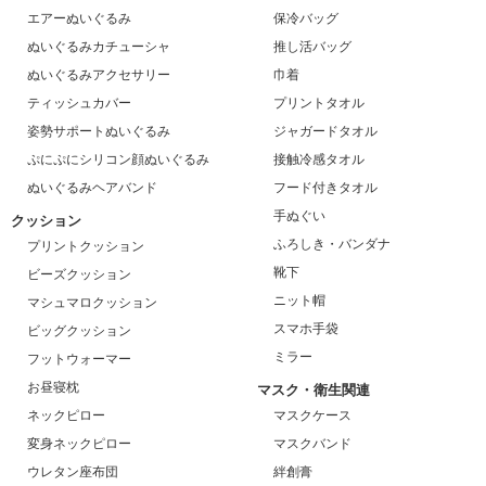
エアーぬいぐるみ
保冷バッグ
ぬいぐるみカチューシャ
推し活バッグ
ぬいぐるみアクセサリー
巾着
ティッシュカバー
プリントタオル
姿勢サポートぬいぐるみ
ジャガードタオル
ぷにぷにシリコン顔ぬいぐるみ
接触冷感タオル
ぬいぐるみヘアバンド
フード付きタオル
手ぬぐい
クッション
ふろしき・バンダナ
プリントクッション
靴下
ビーズクッション
ニット帽
マシュマロクッション
スマホ手袋
ビッグクッション
ミラー
フットウォーマー
お昼寝枕
マスク・衛生関連
ネックピロー
マスクケース
変身ネックピロー
マスクバンド
ウレタン座布団
絆創膏