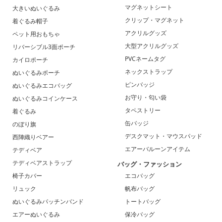
マグネットシート
大きいぬいぐるみ
クリップ・マグネット
着ぐるみ帽子
アクリルグッズ
ペット用おもちゃ
大型アクリルグッズ
リバーシブル3面ポーチ
PVCネームタグ
カイロポーチ
ネックストラップ
ぬいぐるみポーチ
ピンバッジ
ぬいぐるみエコバッグ
お守り・匂い袋
ぬいぐるみコインケース
タペストリー
着ぐるみ
缶バッジ
のぼり旗
デスクマット・マウスパッド
西陣織りベアー
エアーバルーンアイテム
テディベア
テディベアストラップ
バッグ・ファッション
椅子カバー
エコバッグ
リュック
帆布バッグ
ぬいぐるみパッチンバンド
トートバッグ
エアーぬいぐるみ
保冷バッグ