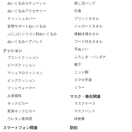
ぬいぐるみカチューシャ
推し活バッグ
ぬいぐるみアクセサリー
巾着
ティッシュカバー
プリントタオル
姿勢サポートぬいぐるみ
ジャガードタオル
ぷにぷにシリコン顔ぬいぐるみ
接触冷感タオル
ぬいぐるみヘアバンド
フード付きタオル
手ぬぐい
クッション
ふろしき・バンダナ
プリントクッション
靴下
ビーズクッション
ニット帽
マシュマロクッション
スマホ手袋
ビッグクッション
ミラー
フットウォーマー
お昼寝枕
マスク・衛生関連
ネックピロー
マスクケース
変身ネックピロー
マスクバンド
ウレタン座布団
絆創膏
スマートフォン関連
防犯