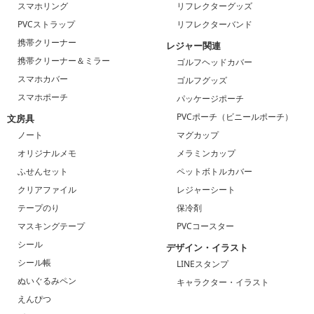
スマホリング
リフレクターグッズ
PVCストラップ
リフレクターバンド
携帯クリーナー
レジャー関連
携帯クリーナー＆ミラー
ゴルフヘッドカバー
スマホカバー
ゴルフグッズ
スマホポーチ
パッケージポーチ
PVCポーチ（ビニールポーチ）
文房具
ノート
マグカップ
オリジナルメモ
メラミンカップ
ふせんセット
ペットボトルカバー
クリアファイル
レジャーシート
テープのり
保冷剤
マスキングテープ
PVCコースター
シール
デザイン・イラスト
シール帳
LINEスタンプ
ぬいぐるみペン
キャラクター・イラスト
えんぴつ