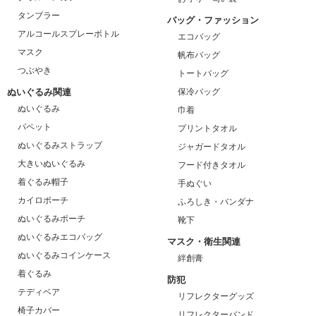
タンブラー
バッグ・ファッション
アルコールスプレーボトル
エコバッグ
マスク
帆布バッグ
つぶやき
トートバッグ
ぬいぐるみ関連
保冷バッグ
ぬいぐるみ
巾着
パペット
プリントタオル
ぬいぐるみストラップ
ジャガードタオル
大きいぬいぐるみ
フード付きタオル
着ぐるみ帽子
手ぬぐい
カイロポーチ
ふろしき・バンダナ
ぬいぐるみポーチ
靴下
ぬいぐるみエコバッグ
マスク・衛生関連
ぬいぐるみコインケース
絆創膏
着ぐるみ
防犯
テディベア
リフレクターグッズ
椅子カバー
リフレクターバンド