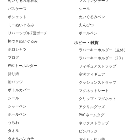
ぬいぐるみ用衣装
マスキングテープ
パスケース
シール
ポシェット
ぬいぐるみペン
ミニぬいぐるみ
えんぴつ
リバーシブル2面ポーチ
ボールペン
棒つきぬいぐるみ
ホビー・雑貨
ポロシャツ
ラバーキーホルダー（立体）
ブログ
ラバーキーホルダー（2D）
PVCキーホルダー
フィギュアストラップ
折り紙
空洞フィギュア
缶バッジ
クッションストラップ
ボトルカバー
マグネットシート
シール
クリップ・マグネット
シャーペン
アクリルグッズ
ボールペン
PVCネームタグ
うちわ
ネックストラップ
タオル
ピンバッジ
タオルハンカチ
お守り・匂い袋