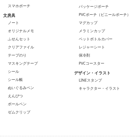
スマホポーチ
パッケージポーチ
PVCポーチ（ビニールポーチ）
文房具
ノート
マグカップ
オリジナルメモ
メラミンカップ
ふせんセット
ペットボトルカバー
クリアファイル
レジャーシート
テープのり
保冷剤
マスキングテープ
PVCコースター
シール
デザイン・イラスト
シール帳
LINEスタンプ
ぬいぐるみペン
キャラクター・イラスト
えんぴつ
ボールペン
ゼムクリップ