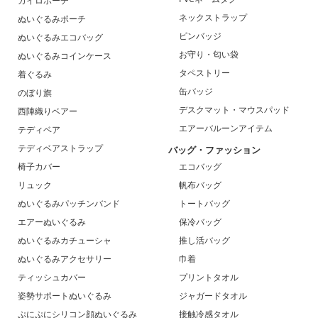
カイロポーチ
ネックストラップ
ぬいぐるみポーチ
ピンバッジ
ぬいぐるみエコバッグ
お守り・匂い袋
ぬいぐるみコインケース
タペストリー
着ぐるみ
缶バッジ
のぼり旗
デスクマット・マウスパッド
西陣織りベアー
エアーバルーンアイテム
テディベア
テディベアストラップ
バッグ・ファッション
椅子カバー
エコバッグ
リュック
帆布バッグ
ぬいぐるみパッチンバンド
トートバッグ
エアーぬいぐるみ
保冷バッグ
ぬいぐるみカチューシャ
推し活バッグ
ぬいぐるみアクセサリー
巾着
ティッシュカバー
プリントタオル
姿勢サポートぬいぐるみ
ジャガードタオル
ぷにぷにシリコン顔ぬいぐるみ
接触冷感タオル