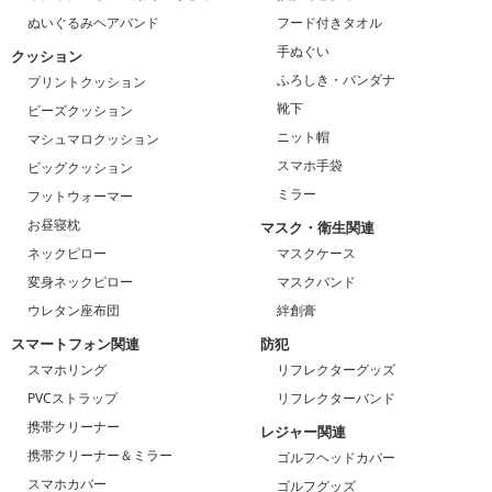
ぬいぐるみヘアバンド
フード付きタオル
手ぬぐい
クッション
ふろしき・バンダナ
プリントクッション
靴下
ビーズクッション
ニット帽
マシュマロクッション
スマホ手袋
ビッグクッション
ミラー
フットウォーマー
お昼寝枕
マスク・衛生関連
ネックピロー
マスクケース
変身ネックピロー
マスクバンド
ウレタン座布団
絆創膏
スマートフォン関連
防犯
スマホリング
リフレクターグッズ
PVCストラップ
リフレクターバンド
携帯クリーナー
レジャー関連
携帯クリーナー＆ミラー
ゴルフヘッドカバー
スマホカバー
ゴルフグッズ