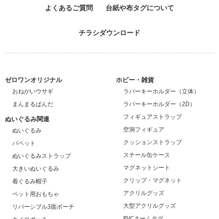
よくあるご質問
台紙や布タグについて
チラシダウンロード
ゼロワンオリジナル
ホビー・雑貨
おねがいウサギ
ラバーキーホルダー（立体）
まんまるぱんだ
ラバーキーホルダー（2D）
フィギュアストラップ
ぬいぐるみ関連
空洞フィギュア
ぬいぐるみ
クッションストラップ
パペット
スチール缶ケース
ぬいぐるみストラップ
マグネットシート
大きいぬいぐるみ
クリップ・マグネット
着ぐるみ帽子
アクリルグッズ
ペット用おもちゃ
大型アクリルグッズ
リバーシブル3面ポーチ
PVCネームタグ