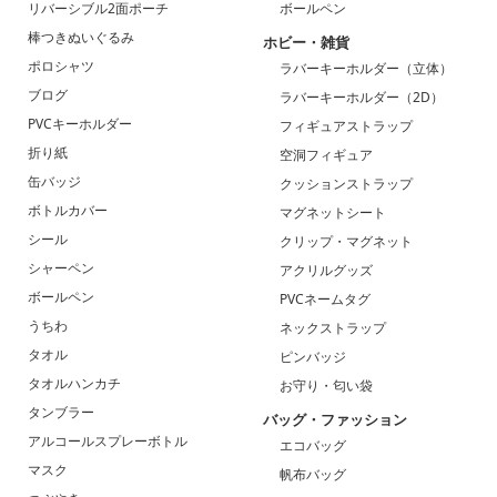
リバーシブル2面ポーチ
ボールペン
棒つきぬいぐるみ
ホビー・雑貨
ポロシャツ
ラバーキーホルダー（立体）
ブログ
ラバーキーホルダー（2D）
PVCキーホルダー
フィギュアストラップ
折り紙
空洞フィギュア
缶バッジ
クッションストラップ
ボトルカバー
マグネットシート
シール
クリップ・マグネット
シャーペン
アクリルグッズ
ボールペン
PVCネームタグ
うちわ
ネックストラップ
タオル
ピンバッジ
タオルハンカチ
お守り・匂い袋
タンブラー
バッグ・ファッション
アルコールスプレーボトル
エコバッグ
マスク
帆布バッグ