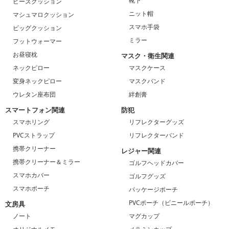
靴下
ビーズクッション
ニット帽
マシュマロクッション
スマホ手袋
ビッグクッション
ミラー
フットウォーマー
お昼寝枕
マスク・衛生関連
ネックピロー
マスクケース
変身ネックピロー
マスクバンド
ウレタン座布団
絆創膏
スマートフォン関連
防犯
スマホリング
リフレクターグッズ
PVCストラップ
リフレクターバンド
携帯クリーナー
レジャー関連
携帯クリーナー＆ミラー
ゴルフヘッドカバー
スマホカバー
ゴルフグッズ
スマホポーチ
パッケージポーチ
PVCポーチ（ビニールポーチ）
文房具
ノート
マグカップ