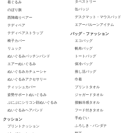
タペストリー
着ぐるみ
缶バッジ
のぼり旗
デスクマット・マウスパッド
西陣織りベアー
エアーバルーンアイテム
テディベア
テディベアストラップ
バッグ・ファッション
椅子カバー
エコバッグ
リュック
帆布バッグ
ぬいぐるみパッチンバンド
トートバッグ
エアーぬいぐるみ
保冷バッグ
ぬいぐるみカチューシャ
推し活バッグ
ぬいぐるみアクセサリー
巾着
ティッシュカバー
プリントタオル
姿勢サポートぬいぐるみ
ジャガードタオル
ぷにぷにシリコン顔ぬいぐるみ
接触冷感タオル
ぬいぐるみヘアバンド
フード付きタオル
手ぬぐい
クッション
ふろしき・バンダナ
プリントクッション