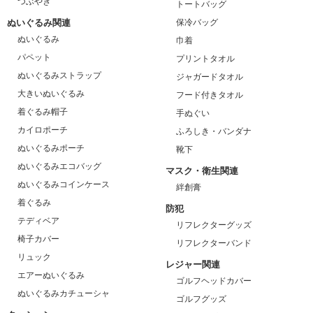
つぶやき
トートバッグ
ぬいぐるみ関連
保冷バッグ
ぬいぐるみ
巾着
パペット
プリントタオル
ぬいぐるみストラップ
ジャガードタオル
大きいぬいぐるみ
フード付きタオル
着ぐるみ帽子
手ぬぐい
カイロポーチ
ふろしき・バンダナ
ぬいぐるみポーチ
靴下
ぬいぐるみエコバッグ
マスク・衛生関連
ぬいぐるみコインケース
絆創膏
着ぐるみ
防犯
テディベア
リフレクターグッズ
椅子カバー
リフレクターバンド
リュック
レジャー関連
エアーぬいぐるみ
ゴルフヘッドカバー
ぬいぐるみカチューシャ
ゴルフグッズ