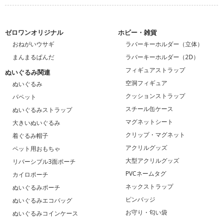
ゼロワンオリジナル
ホビー・雑貨
おねがいウサギ
ラバーキーホルダー（立体）
まんまるぱんだ
ラバーキーホルダー（2D）
フィギュアストラップ
ぬいぐるみ関連
空洞フィギュア
ぬいぐるみ
クッションストラップ
パペット
スチール缶ケース
ぬいぐるみストラップ
マグネットシート
大きいぬいぐるみ
クリップ・マグネット
着ぐるみ帽子
アクリルグッズ
ペット用おもちゃ
大型アクリルグッズ
リバーシブル3面ポーチ
PVCネームタグ
カイロポーチ
ネックストラップ
ぬいぐるみポーチ
ピンバッジ
ぬいぐるみエコバッグ
お守り・匂い袋
ぬいぐるみコインケース