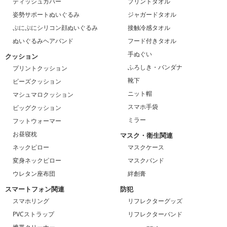
ティッシュカバー
プリントタオル
姿勢サポートぬいぐるみ
ジャガードタオル
ぷにぷにシリコン顔ぬいぐるみ
接触冷感タオル
ぬいぐるみヘアバンド
フード付きタオル
手ぬぐい
クッション
ふろしき・バンダナ
プリントクッション
靴下
ビーズクッション
ニット帽
マシュマロクッション
スマホ手袋
ビッグクッション
ミラー
フットウォーマー
お昼寝枕
マスク・衛生関連
ネックピロー
マスクケース
変身ネックピロー
マスクバンド
ウレタン座布団
絆創膏
スマートフォン関連
防犯
スマホリング
リフレクターグッズ
PVCストラップ
リフレクターバンド