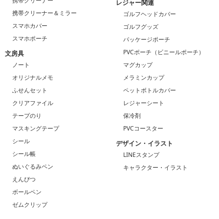
携帯クリーナー
レジャー関連
携帯クリーナー＆ミラー
ゴルフヘッドカバー
スマホカバー
ゴルフグッズ
スマホポーチ
パッケージポーチ
PVCポーチ（ビニールポーチ）
文房具
ノート
マグカップ
オリジナルメモ
メラミンカップ
ふせんセット
ペットボトルカバー
クリアファイル
レジャーシート
テープのり
保冷剤
マスキングテープ
PVCコースター
シール
デザイン・イラスト
シール帳
LINEスタンプ
ぬいぐるみペン
キャラクター・イラスト
えんぴつ
ボールペン
ゼムクリップ