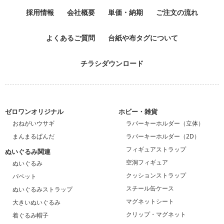
採用情報
会社概要
単価・納期
ご注文の流れ
よくあるご質問
台紙や布タグについて
チラシダウンロード
ゼロワンオリジナル
ホビー・雑貨
おねがいウサギ
ラバーキーホルダー（立体）
まんまるぱんだ
ラバーキーホルダー（2D）
フィギュアストラップ
ぬいぐるみ関連
空洞フィギュア
ぬいぐるみ
クッションストラップ
パペット
スチール缶ケース
ぬいぐるみストラップ
マグネットシート
大きいぬいぐるみ
クリップ・マグネット
着ぐるみ帽子