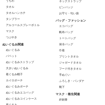
うちわ
ネックストラップ
タオル
ピンバッジ
タオルハンカチ
お守り・匂い袋
タンブラー
バッグ・ファッション
アルコールスプレーボトル
エコバッグ
マスク
帆布バッグ
つぶやき
トートバッグ
ぬいぐるみ関連
保冷バッグ
ぬいぐるみ
巾着
パペット
プリントタオル
ぬいぐるみストラップ
ジャガードタオル
大きいぬいぐるみ
フード付きタオル
着ぐるみ帽子
手ぬぐい
カイロポーチ
ふろしき・バンダナ
ぬいぐるみポーチ
靴下
ぬいぐるみエコバッグ
マスク・衛生関連
ぬいぐるみコインケース
絆創膏
着ぐるみ