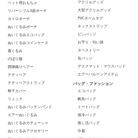
アクリルグッズ
ペット用おもちゃ
大型アクリルグッズ
リバーシブル3面ポーチ
PVCネームタグ
カイロポーチ
ネックストラップ
ぬいぐるみポーチ
ピンバッジ
ぬいぐるみエコバッグ
お守り・匂い袋
ぬいぐるみコインケース
タペストリー
着ぐるみ
缶バッジ
のぼり旗
デスクマット・マウスパッド
西陣織りベアー
エアーバルーンアイテム
テディベア
テディベアストラップ
バッグ・ファッション
椅子カバー
エコバッグ
リュック
帆布バッグ
ぬいぐるみパッチンバンド
トートバッグ
エアーぬいぐるみ
保冷バッグ
ぬいぐるみカチューシャ
推し活バッグ
ぬいぐるみアクセサリー
巾着