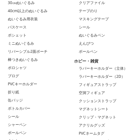
30㎝ぬいぐるみ
クリアファイル
40cm以上のぬいぐるみ
テープのり
ぬいぐるみ用衣装
マスキングテープ
パスケース
シール
ポシェット
ぬいぐるみペン
ミニぬいぐるみ
えんぴつ
リバーシブル2面ポーチ
ボールペン
棒つきぬいぐるみ
ホビー・雑貨
ポロシャツ
ラバーキーホルダー（立体）
ブログ
ラバーキーホルダー（2D）
PVCキーホルダー
フィギュアストラップ
折り紙
空洞フィギュア
缶バッジ
クッションストラップ
ボトルカバー
マグネットシート
シール
クリップ・マグネット
シャーペン
アクリルグッズ
ボールペン
PVCネームタグ