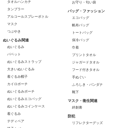
タオルハンカチ
お守り・匂い袋
タンブラー
バッグ・ファッション
アルコールスプレーボトル
エコバッグ
マスク
帆布バッグ
つぶやき
トートバッグ
ぬいぐるみ関連
保冷バッグ
ぬいぐるみ
巾着
パペット
プリントタオル
ぬいぐるみストラップ
ジャガードタオル
大きいぬいぐるみ
フード付きタオル
着ぐるみ帽子
手ぬぐい
カイロポーチ
ふろしき・バンダナ
ぬいぐるみポーチ
靴下
ぬいぐるみエコバッグ
マスク・衛生関連
ぬいぐるみコインケース
絆創膏
着ぐるみ
防犯
テディベア
リフレクターグッズ