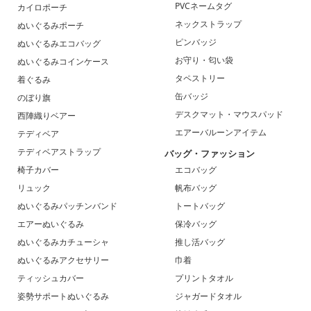
PVCネームタグ
カイロポーチ
ネックストラップ
ぬいぐるみポーチ
ピンバッジ
ぬいぐるみエコバッグ
お守り・匂い袋
ぬいぐるみコインケース
タペストリー
着ぐるみ
缶バッジ
のぼり旗
デスクマット・マウスパッド
西陣織りベアー
エアーバルーンアイテム
テディベア
テディベアストラップ
バッグ・ファッション
椅子カバー
エコバッグ
リュック
帆布バッグ
ぬいぐるみパッチンバンド
トートバッグ
エアーぬいぐるみ
保冷バッグ
ぬいぐるみカチューシャ
推し活バッグ
ぬいぐるみアクセサリー
巾着
ティッシュカバー
プリントタオル
姿勢サポートぬいぐるみ
ジャガードタオル