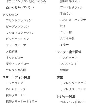
ぷにぷにシリコン顔ぬいぐるみ
接触冷感タオル
ぬいぐるみヘアバンド
フード付きタオル
手ぬぐい
クッション
ふろしき・バンダナ
プリントクッション
靴下
ビーズクッション
ニット帽
マシュマロクッション
スマホ手袋
ビッグクッション
ミラー
フットウォーマー
お昼寝枕
マスク・衛生関連
ネックピロー
マスクケース
変身ネックピロー
マスクバンド
ウレタン座布団
絆創膏
スマートフォン関連
防犯
スマホリング
リフレクターグッズ
PVCストラップ
リフレクターバンド
携帯クリーナー
レジャー関連
携帯クリーナー＆ミラー
ゴルフヘッドカバー