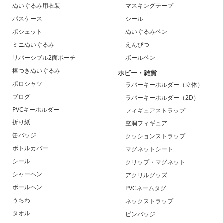
ぬいぐるみ用衣装
マスキングテープ
パスケース
シール
ポシェット
ぬいぐるみペン
ミニぬいぐるみ
えんぴつ
リバーシブル2面ポーチ
ボールペン
棒つきぬいぐるみ
ホビー・雑貨
ポロシャツ
ラバーキーホルダー（立体）
ブログ
ラバーキーホルダー（2D）
PVCキーホルダー
フィギュアストラップ
折り紙
空洞フィギュア
缶バッジ
クッションストラップ
ボトルカバー
マグネットシート
シール
クリップ・マグネット
シャーペン
アクリルグッズ
ボールペン
PVCネームタグ
うちわ
ネックストラップ
タオル
ピンバッジ