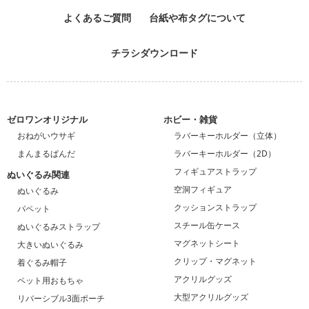
よくあるご質問
台紙や布タグについて
チラシダウンロード
ゼロワンオリジナル
ホビー・雑貨
おねがいウサギ
ラバーキーホルダー（立体）
まんまるぱんだ
ラバーキーホルダー（2D）
フィギュアストラップ
ぬいぐるみ関連
空洞フィギュア
ぬいぐるみ
クッションストラップ
パペット
スチール缶ケース
ぬいぐるみストラップ
マグネットシート
大きいぬいぐるみ
クリップ・マグネット
着ぐるみ帽子
アクリルグッズ
ペット用おもちゃ
大型アクリルグッズ
リバーシブル3面ポーチ