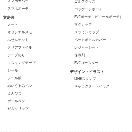
スマホカバー
ゴルフグッズ
スマホポーチ
パッケージポーチ
PVCポーチ（ビニールポーチ）
文房具
ノート
マグカップ
オリジナルメモ
メラミンカップ
ふせんセット
ペットボトルカバー
クリアファイル
レジャーシート
テープのり
保冷剤
マスキングテープ
PVCコースター
シール
デザイン・イラスト
シール帳
LINEスタンプ
ぬいぐるみペン
キャラクター・イラスト
えんぴつ
ボールペン
ゼムクリップ