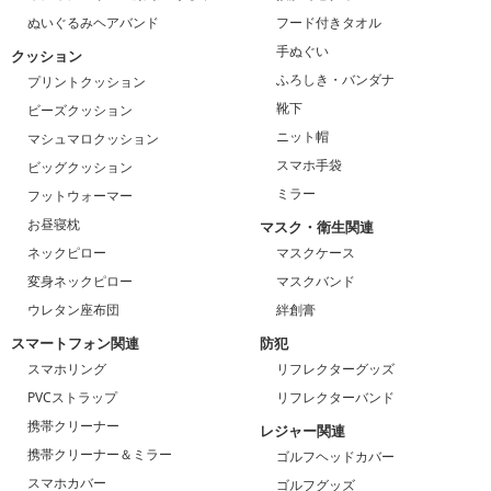
ぬいぐるみヘアバンド
フード付きタオル
手ぬぐい
クッション
ふろしき・バンダナ
プリントクッション
靴下
ビーズクッション
ニット帽
マシュマロクッション
スマホ手袋
ビッグクッション
ミラー
フットウォーマー
お昼寝枕
マスク・衛生関連
ネックピロー
マスクケース
変身ネックピロー
マスクバンド
ウレタン座布団
絆創膏
スマートフォン関連
防犯
スマホリング
リフレクターグッズ
PVCストラップ
リフレクターバンド
携帯クリーナー
レジャー関連
携帯クリーナー＆ミラー
ゴルフヘッドカバー
スマホカバー
ゴルフグッズ