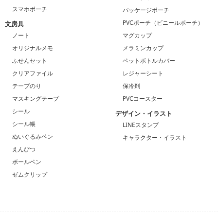
スマホポーチ
パッケージポーチ
PVCポーチ（ビニールポーチ）
文房具
ノート
マグカップ
オリジナルメモ
メラミンカップ
ふせんセット
ペットボトルカバー
クリアファイル
レジャーシート
テープのり
保冷剤
マスキングテープ
PVCコースター
シール
デザイン・イラスト
シール帳
LINEスタンプ
ぬいぐるみペン
キャラクター・イラスト
えんぴつ
ボールペン
ゼムクリップ