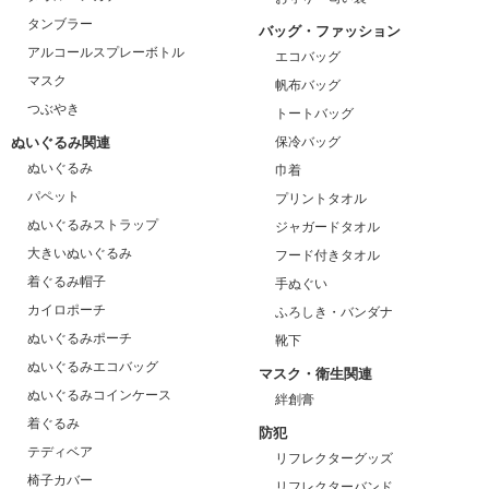
タンブラー
バッグ・ファッション
アルコールスプレーボトル
エコバッグ
マスク
帆布バッグ
つぶやき
トートバッグ
ぬいぐるみ関連
保冷バッグ
ぬいぐるみ
巾着
パペット
プリントタオル
ぬいぐるみストラップ
ジャガードタオル
大きいぬいぐるみ
フード付きタオル
着ぐるみ帽子
手ぬぐい
カイロポーチ
ふろしき・バンダナ
ぬいぐるみポーチ
靴下
ぬいぐるみエコバッグ
マスク・衛生関連
ぬいぐるみコインケース
絆創膏
着ぐるみ
防犯
テディベア
リフレクターグッズ
椅子カバー
リフレクターバンド