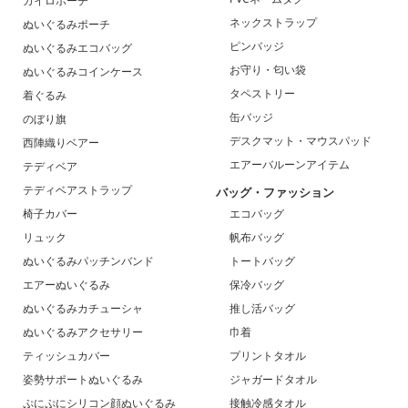
カイロポーチ
ネックストラップ
ぬいぐるみポーチ
ピンバッジ
ぬいぐるみエコバッグ
お守り・匂い袋
ぬいぐるみコインケース
タペストリー
着ぐるみ
缶バッジ
のぼり旗
デスクマット・マウスパッド
西陣織りベアー
エアーバルーンアイテム
テディベア
テディベアストラップ
バッグ・ファッション
椅子カバー
エコバッグ
リュック
帆布バッグ
ぬいぐるみパッチンバンド
トートバッグ
エアーぬいぐるみ
保冷バッグ
ぬいぐるみカチューシャ
推し活バッグ
ぬいぐるみアクセサリー
巾着
ティッシュカバー
プリントタオル
姿勢サポートぬいぐるみ
ジャガードタオル
ぷにぷにシリコン顔ぬいぐるみ
接触冷感タオル