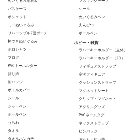
ぬいぐるみ用衣装
マスキングテープ
パスケース
シール
ポシェット
ぬいぐるみペン
ミニぬいぐるみ
えんぴつ
リバーシブル2面ポーチ
ボールペン
棒つきぬいぐるみ
ホビー・雑貨
ポロシャツ
ラバーキーホルダー（立体）
ブログ
ラバーキーホルダー（2D）
PVCキーホルダー
フィギュアストラップ
折り紙
空洞フィギュア
缶バッジ
クッションストラップ
ボトルカバー
マグネットシート
シール
クリップ・マグネット
シャーペン
アクリルグッズ
ボールペン
PVCネームタグ
うちわ
ネックストラップ
タオル
ピンバッジ
タオルハンカチ
お守り・匂い袋