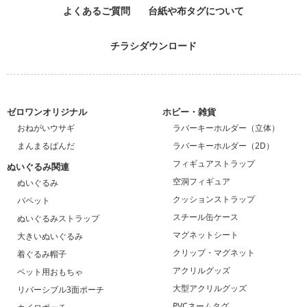
よくあるご質問
台紙や布タグについて
チラシダウンロード
ゼロワンオリジナル
ホビー・雑貨
おねがいウサギ
ラバーキーホルダー（立体）
まんまるぱんだ
ラバーキーホルダー（2D）
フィギュアストラップ
ぬいぐるみ関連
空洞フィギュア
ぬいぐるみ
クッションストラップ
パペット
スチール缶ケース
ぬいぐるみストラップ
マグネットシート
大きいぬいぐるみ
クリップ・マグネット
着ぐるみ帽子
アクリルグッズ
ペット用おもちゃ
大型アクリルグッズ
リバーシブル3面ポーチ
PVCネームタグ