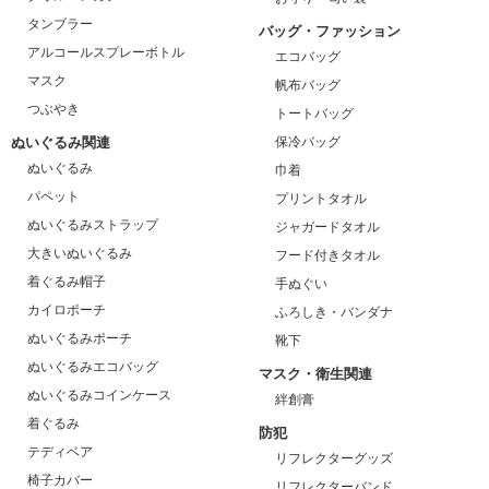
タンブラー
バッグ・ファッション
アルコールスプレーボトル
エコバッグ
マスク
帆布バッグ
つぶやき
トートバッグ
ぬいぐるみ関連
保冷バッグ
ぬいぐるみ
巾着
パペット
プリントタオル
ぬいぐるみストラップ
ジャガードタオル
大きいぬいぐるみ
フード付きタオル
着ぐるみ帽子
手ぬぐい
カイロポーチ
ふろしき・バンダナ
ぬいぐるみポーチ
靴下
ぬいぐるみエコバッグ
マスク・衛生関連
ぬいぐるみコインケース
絆創膏
着ぐるみ
防犯
テディベア
リフレクターグッズ
椅子カバー
リフレクターバンド