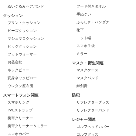
ぬいぐるみヘアバンド
フード付きタオル
手ぬぐい
クッション
ふろしき・バンダナ
プリントクッション
靴下
ビーズクッション
ニット帽
マシュマロクッション
スマホ手袋
ビッグクッション
ミラー
フットウォーマー
お昼寝枕
マスク・衛生関連
ネックピロー
マスクケース
変身ネックピロー
マスクバンド
ウレタン座布団
絆創膏
スマートフォン関連
防犯
スマホリング
リフレクターグッズ
PVCストラップ
リフレクターバンド
携帯クリーナー
レジャー関連
携帯クリーナー＆ミラー
ゴルフヘッドカバー
スマホカバー
ゴルフグッズ