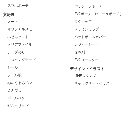
スマホポーチ
パッケージポーチ
PVCポーチ（ビニールポーチ）
文房具
ノート
マグカップ
オリジナルメモ
メラミンカップ
ふせんセット
ペットボトルカバー
クリアファイル
レジャーシート
テープのり
保冷剤
マスキングテープ
PVCコースター
シール
デザイン・イラスト
シール帳
LINEスタンプ
ぬいぐるみペン
キャラクター・イラスト
えんぴつ
ボールペン
ゼムクリップ