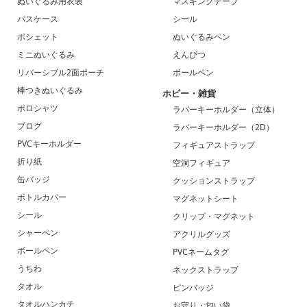
ぬいぐるみ用衣装
マスキングテープ
パスケース
シール
ポシェット
ぬいぐるみペン
ミニぬいぐるみ
えんぴつ
リバーシブル2面ポーチ
ボールペン
棒つきぬいぐるみ
ホビー・雑貨
ポロシャツ
ラバーキーホルダー（立体）
ブログ
ラバーキーホルダー（2D）
PVCキーホルダー
フィギュアストラップ
折り紙
空洞フィギュア
缶バッジ
クッションストラップ
ボトルカバー
マグネットシート
シール
クリップ・マグネット
シャーペン
アクリルグッズ
ボールペン
PVCネームタグ
うちわ
ネックストラップ
タオル
ピンバッジ
タオルハンカチ
お守り・匂い袋