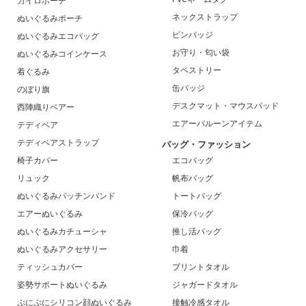
カイロポーチ
ネックストラップ
ぬいぐるみポーチ
ピンバッジ
ぬいぐるみエコバッグ
お守り・匂い袋
ぬいぐるみコインケース
タペストリー
着ぐるみ
缶バッジ
のぼり旗
デスクマット・マウスパッド
西陣織りベアー
エアーバルーンアイテム
テディベア
テディベアストラップ
バッグ・ファッション
椅子カバー
エコバッグ
リュック
帆布バッグ
ぬいぐるみパッチンバンド
トートバッグ
エアーぬいぐるみ
保冷バッグ
ぬいぐるみカチューシャ
推し活バッグ
ぬいぐるみアクセサリー
巾着
ティッシュカバー
プリントタオル
姿勢サポートぬいぐるみ
ジャガードタオル
ぷにぷにシリコン顔ぬいぐるみ
接触冷感タオル