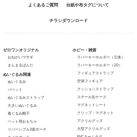
よくあるご質問
台紙や布タグについて
チラシダウンロード
ゼロワンオリジナル
ホビー・雑貨
おねがいウサギ
ラバーキーホルダー（立体）
まんまるぱんだ
ラバーキーホルダー（2D）
フィギュアストラップ
ぬいぐるみ関連
空洞フィギュア
ぬいぐるみ
クッションストラップ
パペット
スチール缶ケース
ぬいぐるみストラップ
マグネットシート
大きいぬいぐるみ
クリップ・マグネット
着ぐるみ帽子
アクリルグッズ
ペット用おもちゃ
大型アクリルグッズ
リバーシブル3面ポーチ
PVCネームタグ