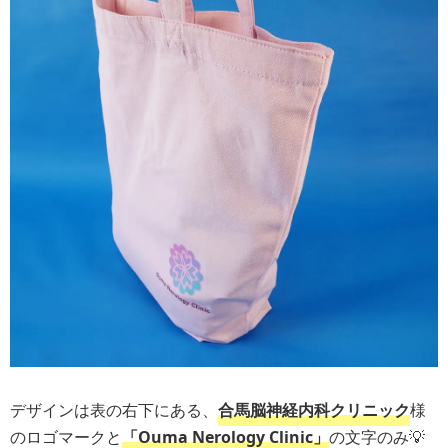
デザインは表の右下にある、
合馬脳神経内科クリニック
様
のロゴマークと
「Ouma Nerology Clinic」
の文字のみ💡