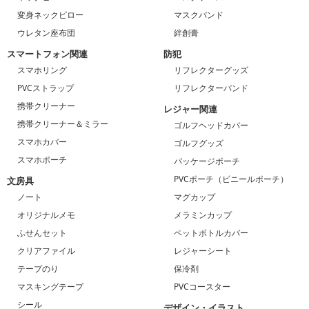
変身ネックピロー
マスクバンド
ウレタン座布団
絆創膏
スマートフォン関連
防犯
スマホリング
リフレクターグッズ
PVCストラップ
リフレクターバンド
携帯クリーナー
レジャー関連
携帯クリーナー＆ミラー
ゴルフヘッドカバー
スマホカバー
ゴルフグッズ
スマホポーチ
パッケージポーチ
PVCポーチ（ビニールポーチ）
文房具
ノート
マグカップ
オリジナルメモ
メラミンカップ
ふせんセット
ペットボトルカバー
クリアファイル
レジャーシート
テープのり
保冷剤
マスキングテープ
PVCコースター
シール
デザイン・イラスト