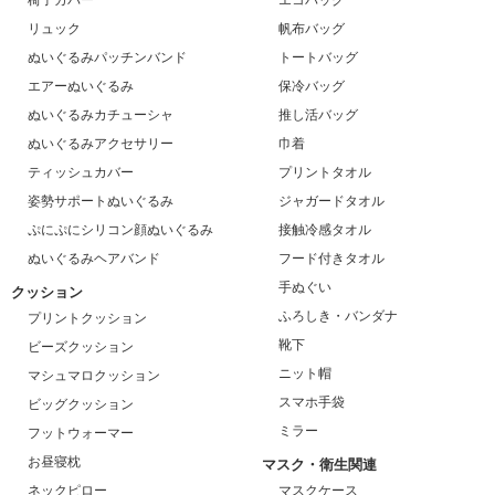
リュック
帆布バッグ
ぬいぐるみパッチンバンド
トートバッグ
エアーぬいぐるみ
保冷バッグ
ぬいぐるみカチューシャ
推し活バッグ
ぬいぐるみアクセサリー
巾着
ティッシュカバー
プリントタオル
姿勢サポートぬいぐるみ
ジャガードタオル
ぷにぷにシリコン顔ぬいぐるみ
接触冷感タオル
ぬいぐるみヘアバンド
フード付きタオル
手ぬぐい
クッション
ふろしき・バンダナ
プリントクッション
靴下
ビーズクッション
ニット帽
マシュマロクッション
スマホ手袋
ビッグクッション
ミラー
フットウォーマー
お昼寝枕
マスク・衛生関連
ネックピロー
マスクケース