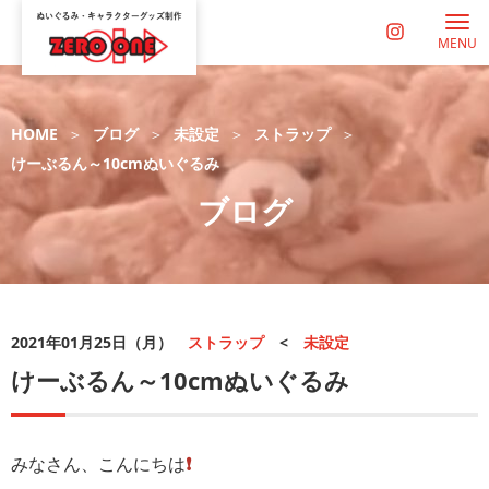
MENU
HOME
ブログ
未設定
ストラップ
けーぶるん～10cmぬいぐるみ
ブログ
2021年01月25日（月）
ストラップ
<
未設定
けーぶるん～10cmぬいぐるみ
みなさん、こんにちは
❗️