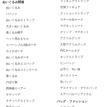
フィギュアストラップ
ぬいぐるみ関連
空洞フィギュア
ぬいぐるみ
クッションストラップ
パペット
スチール缶ケース
ぬいぐるみストラップ
マグネットシート
大きいぬいぐるみ
クリップ・マグネット
着ぐるみ帽子
アクリルグッズ
ペット用おもちゃ
大型アクリルグッズ
リバーシブル3面ポーチ
PVCネームタグ
カイロポーチ
ネックストラップ
ぬいぐるみポーチ
ピンバッジ
ぬいぐるみエコバッグ
お守り・匂い袋
ぬいぐるみコインケース
タペストリー
着ぐるみ
缶バッジ
のぼり旗
デスクマット・マウスパッド
西陣織りベアー
エアーバルーンアイテム
テディベア
テディベアストラップ
バッグ・ファッション
椅子カバー
エコバッグ