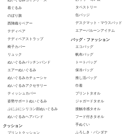
タペストリー
着ぐるみ
缶バッジ
のぼり旗
デスクマット・マウスパッド
西陣織りベアー
エアーバルーンアイテム
テディベア
テディベアストラップ
バッグ・ファッション
椅子カバー
エコバッグ
リュック
帆布バッグ
ぬいぐるみパッチンバンド
トートバッグ
エアーぬいぐるみ
保冷バッグ
ぬいぐるみカチューシャ
推し活バッグ
ぬいぐるみアクセサリー
巾着
ティッシュカバー
プリントタオル
姿勢サポートぬいぐるみ
ジャガードタオル
ぷにぷにシリコン顔ぬいぐるみ
接触冷感タオル
ぬいぐるみヘアバンド
フード付きタオル
手ぬぐい
クッション
ふろしき・バンダナ
プリントクッション