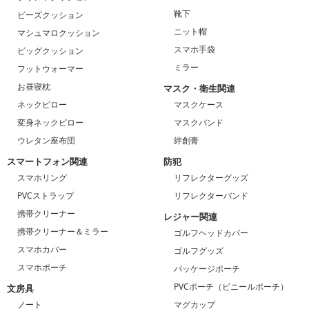
靴下
ビーズクッション
ニット帽
マシュマロクッション
スマホ手袋
ビッグクッション
ミラー
フットウォーマー
お昼寝枕
マスク・衛生関連
ネックピロー
マスクケース
変身ネックピロー
マスクバンド
ウレタン座布団
絆創膏
スマートフォン関連
防犯
スマホリング
リフレクターグッズ
PVCストラップ
リフレクターバンド
携帯クリーナー
レジャー関連
携帯クリーナー＆ミラー
ゴルフヘッドカバー
スマホカバー
ゴルフグッズ
スマホポーチ
パッケージポーチ
PVCポーチ（ビニールポーチ）
文房具
ノート
マグカップ