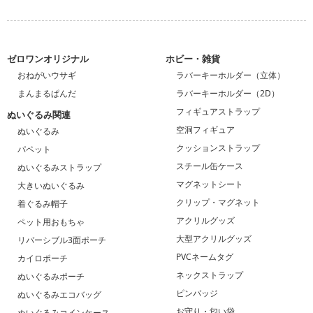
ゼロワンオリジナル
ホビー・雑貨
おねがいウサギ
ラバーキーホルダー（立体）
まんまるぱんだ
ラバーキーホルダー（2D）
フィギュアストラップ
ぬいぐるみ関連
空洞フィギュア
ぬいぐるみ
クッションストラップ
パペット
スチール缶ケース
ぬいぐるみストラップ
マグネットシート
大きいぬいぐるみ
クリップ・マグネット
着ぐるみ帽子
アクリルグッズ
ペット用おもちゃ
大型アクリルグッズ
リバーシブル3面ポーチ
PVCネームタグ
カイロポーチ
ネックストラップ
ぬいぐるみポーチ
ピンバッジ
ぬいぐるみエコバッグ
お守り・匂い袋
ぬいぐるみコインケース