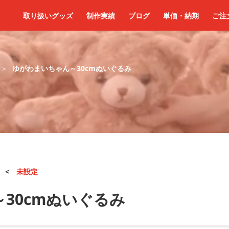
取り扱いグッズ
制作実績
ブログ
単価・納期
ご注
ゆがわまいちゃん～30cmぬいぐるみ
<
未設定
30cmぬいぐるみ