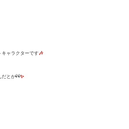
トキャラクターです
🎶
んだとか
✨