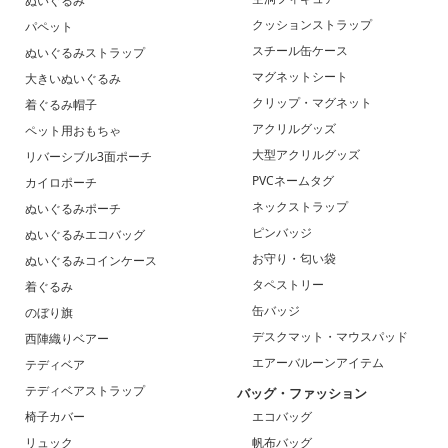
ぬいぐるみ
クッションストラップ
パペット
スチール缶ケース
ぬいぐるみストラップ
マグネットシート
大きいぬいぐるみ
クリップ・マグネット
着ぐるみ帽子
アクリルグッズ
ペット用おもちゃ
大型アクリルグッズ
リバーシブル3面ポーチ
PVCネームタグ
カイロポーチ
ネックストラップ
ぬいぐるみポーチ
ピンバッジ
ぬいぐるみエコバッグ
お守り・匂い袋
ぬいぐるみコインケース
タペストリー
着ぐるみ
缶バッジ
のぼり旗
デスクマット・マウスパッド
西陣織りベアー
エアーバルーンアイテム
テディベア
テディベアストラップ
バッグ・ファッション
椅子カバー
エコバッグ
リュック
帆布バッグ