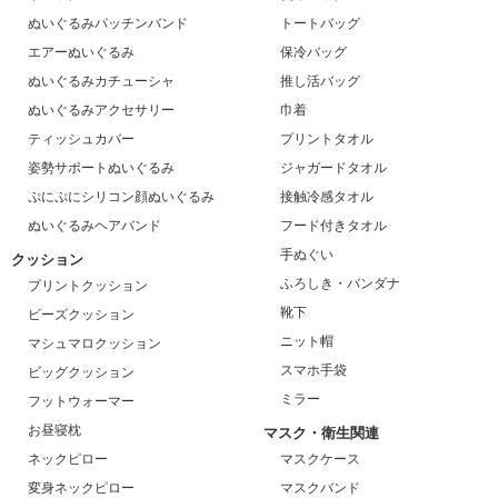
ぬいぐるみパッチンバンド
トートバッグ
エアーぬいぐるみ
保冷バッグ
ぬいぐるみカチューシャ
推し活バッグ
ぬいぐるみアクセサリー
巾着
ティッシュカバー
プリントタオル
姿勢サポートぬいぐるみ
ジャガードタオル
ぷにぷにシリコン顔ぬいぐるみ
接触冷感タオル
ぬいぐるみヘアバンド
フード付きタオル
手ぬぐい
クッション
ふろしき・バンダナ
プリントクッション
靴下
ビーズクッション
ニット帽
マシュマロクッション
スマホ手袋
ビッグクッション
ミラー
フットウォーマー
お昼寝枕
マスク・衛生関連
ネックピロー
マスクケース
変身ネックピロー
マスクバンド