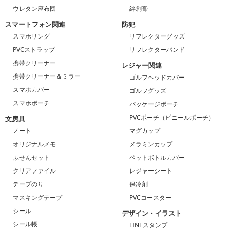
ウレタン座布団
絆創膏
スマートフォン関連
防犯
スマホリング
リフレクターグッズ
PVCストラップ
リフレクターバンド
携帯クリーナー
レジャー関連
携帯クリーナー＆ミラー
ゴルフヘッドカバー
スマホカバー
ゴルフグッズ
スマホポーチ
パッケージポーチ
PVCポーチ（ビニールポーチ）
文房具
ノート
マグカップ
オリジナルメモ
メラミンカップ
ふせんセット
ペットボトルカバー
クリアファイル
レジャーシート
テープのり
保冷剤
マスキングテープ
PVCコースター
シール
デザイン・イラスト
シール帳
LINEスタンプ