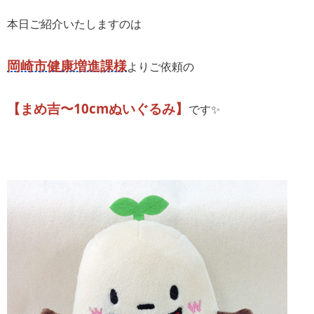
本日ご紹介いたしますのは
岡崎市健康増進課様
よりご依頼の
【まめ吉〜10cmぬいぐるみ】
です✨