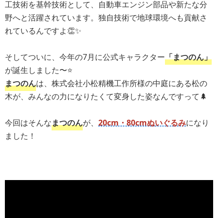
工技術を基幹技術として、自動車エンジン部品や新たな分
野へと活躍されています。独自技術で地球環境へも貢献さ
れているんですよ👏✨
そしてついに、今年の7月に公式キャラクター
「まつのん」
が誕生しました〜⭐️
まつのん
は、株式会社小松精機工作所様の中庭にある松の
木が、みんなの力になりたくて変身した姿なんですって🌲
今回はそんな
まつのん
が、
20cm・80cmぬいぐるみ​
になり
ました！