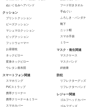
ぬいぐるみヘアバンド
フード付きタオル
手ぬぐい
クッション
ふろしき・バンダナ
プリントクッション
靴下
ビーズクッション
ニット帽
マシュマロクッション
スマホ手袋
ビッグクッション
ミラー
フットウォーマー
お昼寝枕
マスク・衛生関連
ネックピロー
マスクケース
変身ネックピロー
マスクバンド
ウレタン座布団
絆創膏
スマートフォン関連
防犯
スマホリング
リフレクターグッズ
PVCストラップ
リフレクターバンド
携帯クリーナー
レジャー関連
携帯クリーナー＆ミラー
ゴルフヘッドカバー
スマホカバー
ゴルフグッズ