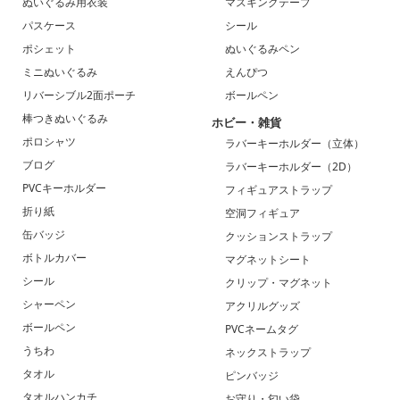
ぬいぐるみ用衣装
マスキングテープ
パスケース
シール
ポシェット
ぬいぐるみペン
ミニぬいぐるみ
えんぴつ
リバーシブル2面ポーチ
ボールペン
棒つきぬいぐるみ
ホビー・雑貨
ポロシャツ
ラバーキーホルダー（立体）
ブログ
ラバーキーホルダー（2D）
PVCキーホルダー
フィギュアストラップ
折り紙
空洞フィギュア
缶バッジ
クッションストラップ
ボトルカバー
マグネットシート
シール
クリップ・マグネット
シャーペン
アクリルグッズ
ボールペン
PVCネームタグ
うちわ
ネックストラップ
タオル
ピンバッジ
タオルハンカチ
お守り・匂い袋