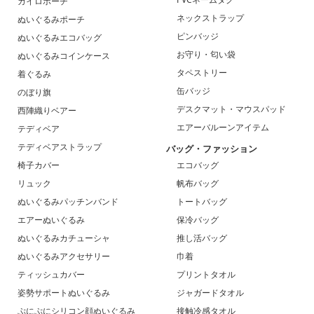
カイロポーチ
ネックストラップ
ぬいぐるみポーチ
ピンバッジ
ぬいぐるみエコバッグ
お守り・匂い袋
ぬいぐるみコインケース
タペストリー
着ぐるみ
缶バッジ
のぼり旗
デスクマット・マウスパッド
西陣織りベアー
エアーバルーンアイテム
テディベア
テディベアストラップ
バッグ・ファッション
椅子カバー
エコバッグ
リュック
帆布バッグ
ぬいぐるみパッチンバンド
トートバッグ
エアーぬいぐるみ
保冷バッグ
ぬいぐるみカチューシャ
推し活バッグ
ぬいぐるみアクセサリー
巾着
ティッシュカバー
プリントタオル
姿勢サポートぬいぐるみ
ジャガードタオル
ぷにぷにシリコン顔ぬいぐるみ
接触冷感タオル