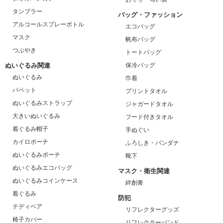
タンブラー
バッグ・ファッション
アルコールスプレーボトル
エコバッグ
マスク
帆布バッグ
つぶやき
トートバッグ
ぬいぐるみ関連
保冷バッグ
ぬいぐるみ
巾着
パペット
プリントタオル
ぬいぐるみストラップ
ジャガードタオル
大きいぬいぐるみ
フード付きタオル
着ぐるみ帽子
手ぬぐい
カイロポーチ
ふろしき・バンダナ
ぬいぐるみポーチ
靴下
ぬいぐるみエコバッグ
マスク・衛生関連
ぬいぐるみコインケース
絆創膏
着ぐるみ
防犯
テディベア
リフレクターグッズ
椅子カバー
リフレクターバンド