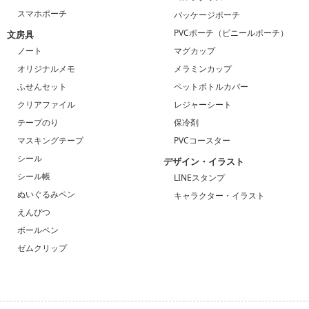
スマホポーチ
パッケージポーチ
PVCポーチ（ビニールポーチ）
文房具
ノート
マグカップ
オリジナルメモ
メラミンカップ
ふせんセット
ペットボトルカバー
クリアファイル
レジャーシート
テープのり
保冷剤
マスキングテープ
PVCコースター
シール
デザイン・イラスト
シール帳
LINEスタンプ
ぬいぐるみペン
キャラクター・イラスト
えんぴつ
ボールペン
ゼムクリップ