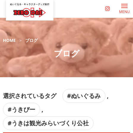
MENU
HOME
ブログ
ブログ
選択されているタグ
#ぬいぐるみ
,
#うきぴー
,
#うきは観光みらいづくり公社