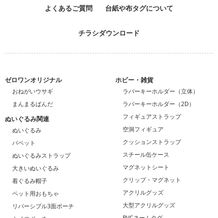
よくあるご質問
台紙や布タグについて
チラシダウンロード
ゼロワンオリジナル
ホビー・雑貨
おねがいウサギ
ラバーキーホルダー（立体）
まんまるぱんだ
ラバーキーホルダー（2D）
フィギュアストラップ
ぬいぐるみ関連
空洞フィギュア
ぬいぐるみ
クッションストラップ
パペット
スチール缶ケース
ぬいぐるみストラップ
マグネットシート
大きいぬいぐるみ
クリップ・マグネット
着ぐるみ帽子
アクリルグッズ
ペット用おもちゃ
大型アクリルグッズ
リバーシブル3面ポーチ
PVCネームタグ