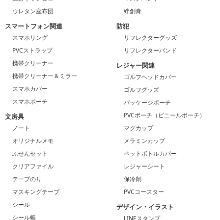
ウレタン座布団
絆創膏
スマートフォン関連
防犯
スマホリング
リフレクターグッズ
PVCストラップ
リフレクターバンド
携帯クリーナー
レジャー関連
携帯クリーナー＆ミラー
ゴルフヘッドカバー
スマホカバー
ゴルフグッズ
スマホポーチ
パッケージポーチ
PVCポーチ（ビニールポーチ）
文房具
ノート
マグカップ
オリジナルメモ
メラミンカップ
ふせんセット
ペットボトルカバー
クリアファイル
レジャーシート
テープのり
保冷剤
マスキングテープ
PVCコースター
シール
デザイン・イラスト
シール帳
LINEスタンプ