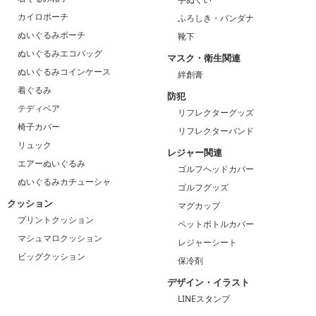
カイロポーチ
ふろしき・バンダナ
ぬいぐるみポーチ
靴下
ぬいぐるみエコバッグ
マスク・衛生関連
ぬいぐるみコインケース
絆創膏
着ぐるみ
防犯
テディベア
リフレクターグッズ
椅子カバー
リフレクターバンド
リュック
レジャー関連
エアーぬいぐるみ
ゴルフヘッドカバー
ぬいぐるみカチューシャ
ゴルフグッズ
クッション
マグカップ
プリントクッション
ペットボトルカバー
マシュマロクッション
レジャーシート
ビッグクッション
保冷剤
デザイン・イラスト
LINEスタンプ