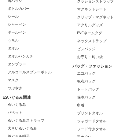
缶バッジ
クッションストラップ
ボトルカバー
マグネットシート
シール
クリップ・マグネット
シャーペン
アクリルグッズ
ボールペン
PVCネームタグ
うちわ
ネックストラップ
タオル
ピンバッジ
タオルハンカチ
お守り・匂い袋
タンブラー
バッグ・ファッション
アルコールスプレーボトル
エコバッグ
マスク
帆布バッグ
つぶやき
トートバッグ
ぬいぐるみ関連
保冷バッグ
ぬいぐるみ
巾着
パペット
プリントタオル
ぬいぐるみストラップ
ジャガードタオル
大きいぬいぐるみ
フード付きタオル
着ぐるみ帽子
手ぬぐい