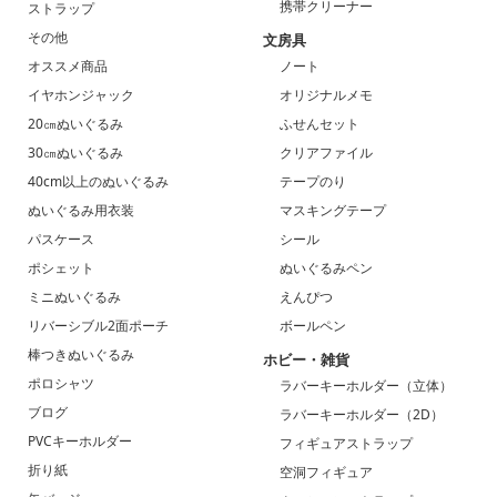
携帯クリーナー
ストラップ
その他
文房具
オススメ商品
ノート
イヤホンジャック
オリジナルメモ
20㎝ぬいぐるみ
ふせんセット
30㎝ぬいぐるみ
クリアファイル
40cm以上のぬいぐるみ
テープのり
ぬいぐるみ用衣装
マスキングテープ
パスケース
シール
ポシェット
ぬいぐるみペン
ミニぬいぐるみ
えんぴつ
リバーシブル2面ポーチ
ボールペン
棒つきぬいぐるみ
ホビー・雑貨
ポロシャツ
ラバーキーホルダー（立体）
ブログ
ラバーキーホルダー（2D）
PVCキーホルダー
フィギュアストラップ
折り紙
空洞フィギュア