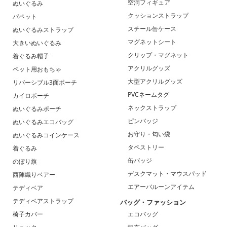
空洞フィギュア
ぬいぐるみ
クッションストラップ
パペット
スチール缶ケース
ぬいぐるみストラップ
マグネットシート
大きいぬいぐるみ
クリップ・マグネット
着ぐるみ帽子
アクリルグッズ
ペット用おもちゃ
大型アクリルグッズ
リバーシブル3面ポーチ
PVCネームタグ
カイロポーチ
ネックストラップ
ぬいぐるみポーチ
ピンバッジ
ぬいぐるみエコバッグ
お守り・匂い袋
ぬいぐるみコインケース
タペストリー
着ぐるみ
缶バッジ
のぼり旗
デスクマット・マウスパッド
西陣織りベアー
エアーバルーンアイテム
テディベア
テディベアストラップ
バッグ・ファッション
椅子カバー
エコバッグ