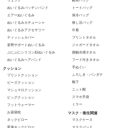
リュック
帆布バッグ
ぬいぐるみパッチンバンド
トートバッグ
エアーぬいぐるみ
保冷バッグ
ぬいぐるみカチューシャ
推し活バッグ
ぬいぐるみアクセサリー
巾着
ティッシュカバー
プリントタオル
姿勢サポートぬいぐるみ
ジャガードタオル
ぷにぷにシリコン顔ぬいぐるみ
接触冷感タオル
ぬいぐるみヘアバンド
フード付きタオル
手ぬぐい
クッション
ふろしき・バンダナ
プリントクッション
靴下
ビーズクッション
ニット帽
マシュマロクッション
スマホ手袋
ビッグクッション
ミラー
フットウォーマー
お昼寝枕
マスク・衛生関連
ネックピロー
マスクケース
変身ネックピロー
マスクバンド