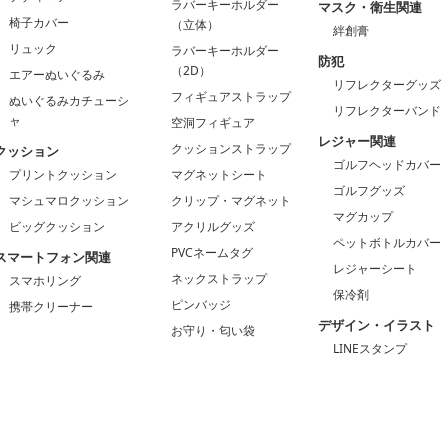
ラバーキーホルダー
マスク・衛生関連
椅子カバー
（立体）
絆創膏
リュック
ラバーキーホルダー
防犯
（2D）
エアーぬいぐるみ
リフレクターグッズ
フィギュアストラップ
ぬいぐるみカチューシ
リフレクターバンド
ャ
空洞フィギュア
レジャー関連
クッションストラップ
クッション
ゴルフヘッドカバー
プリントクッション
マグネットシート
ゴルフグッズ
マシュマロクッション
クリップ・マグネット
マグカップ
ビッグクッション
アクリルグッズ
ペットボトルカバー
PVCネームタグ
スマートフォン関連
レジャーシート
ネックストラップ
スマホリング
保冷剤
ピンバッジ
携帯クリーナー
デザイン・イラスト
お守り・匂い袋
LINEスタンプ