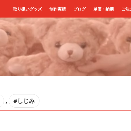
取り扱いグッズ
制作実績
ブログ
単価・納期
ご注
,
#しじみ