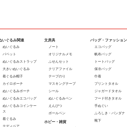
ぬいぐるみ関連
文房具
バッグ・ファッショ
ぬいぐるみ
ノート
エコバッグ
パペット
オリジナルメモ
帆布バッグ
ぬいぐるみストラップ
ふせんセット
トートバッグ
大きいぬいぐるみ
クリアファイル
保冷バッグ
着ぐるみ帽子
テープのり
巾着
カイロポーチ
マスキングテープ
プリントタオル
ぬいぐるみポーチ
シール
ジャガードタオル
ぬいぐるみエコバッグ
ぬいぐるみペン
フード付きタオル
ぬいぐるみコインケー
えんぴつ
手ぬぐい
ス
ボールペン
ふろしき・バンダナ
着ぐるみ
靴下
ホビー・雑貨
テディベア