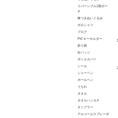
リバーシブル2面ポー
チ
棒つきぬいぐるみ
ポロシャツ
ブログ
PVCキーホルダー
折り紙
缶バッジ
ボトルカバー
シール
シャーペン
ボールペン
うちわ
タオル
タオルハンカチ
タンブラー
アルコールスプレーボ