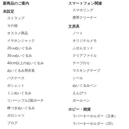
新商品のご案内
スマートフォン関連
スマホリング
未設定
携帯クリーナー
ストラップ
その他
文房具
オススメ商品
ノート
イヤホンジャック
オリジナルメモ
20㎝ぬいぐるみ
ふせんセット
30㎝ぬいぐるみ
クリアファイル
40cm以上のぬいぐるみ
テープのり
ぬいぐるみ用衣装
マスキングテープ
パスケース
シール
ポシェット
ぬいぐるみペン
ミニぬいぐるみ
えんぴつ
リバーシブル2面ポーチ
ボールペン
棒つきぬいぐるみ
ホビー・雑貨
ポロシャツ
ラバーキーホルダー（立体）
ブログ
ラバーキーホルダー（2D）