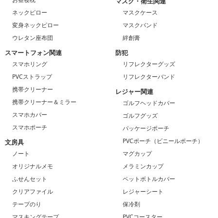
マスク・衛生関連
ネックピロー
マスクケース
変身ネックピロー
マスクバンド
ウレタン座布団
絆創膏
スマートフォン関連
防犯
スマホリング
リフレクターグッズ
PVCストラップ
リフレクターバンド
携帯クリーナー
レジャー関連
携帯クリーナー＆ミラー
ゴルフヘッドカバー
スマホカバー
ゴルフグッズ
スマホポーチ
パッケージポーチ
PVCポーチ（ビニールポーチ）
文房具
ノート
マグカップ
オリジナルメモ
メラミンカップ
ふせんセット
ペットボトルカバー
クリアファイル
レジャーシート
テープのり
保冷剤
マスキングテープ
PVCコースター