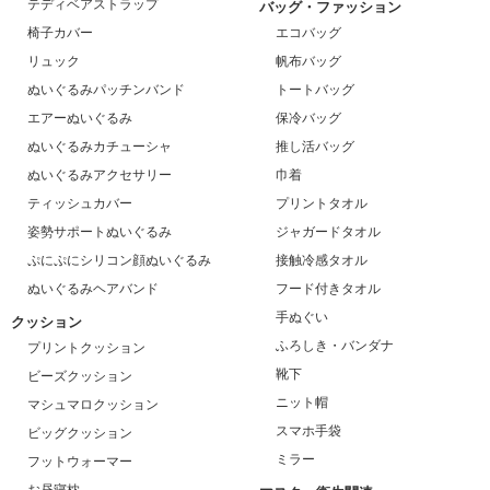
テディベアストラップ
バッグ・ファッション
椅子カバー
エコバッグ
リュック
帆布バッグ
ぬいぐるみパッチンバンド
トートバッグ
エアーぬいぐるみ
保冷バッグ
ぬいぐるみカチューシャ
推し活バッグ
ぬいぐるみアクセサリー
巾着
ティッシュカバー
プリントタオル
姿勢サポートぬいぐるみ
ジャガードタオル
ぷにぷにシリコン顔ぬいぐるみ
接触冷感タオル
ぬいぐるみヘアバンド
フード付きタオル
手ぬぐい
クッション
ふろしき・バンダナ
プリントクッション
靴下
ビーズクッション
ニット帽
マシュマロクッション
スマホ手袋
ビッグクッション
ミラー
フットウォーマー
お昼寝枕