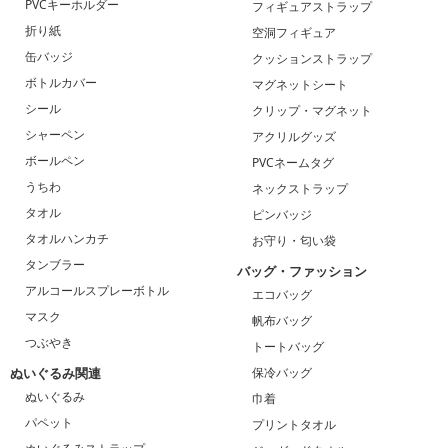
PVCキーホルダー
フィギュアストラップ
折り紙
空洞フィギュア
缶バッジ
クッションストラップ
ボトルカバー
マグネットシート
シール
クリップ・マグネット
シャーペン
アクリルグッズ
ボールペン
PVCネームタグ
うちわ
ネックストラップ
タオル
ピンバッジ
タオルハンカチ
お守り・匂い袋
タンブラー
バッグ・ファッション
アルコールスプレーボトル
エコバッグ
マスク
帆布バッグ
つぶやき
トートバッグ
ぬいぐるみ関連
保冷バッグ
ぬいぐるみ
巾着
パペット
プリントタオル