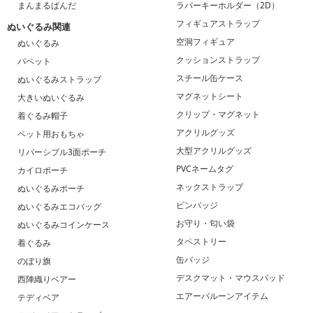
まんまるぱんだ
ラバーキーホルダー（2D）
フィギュアストラップ
ぬいぐるみ関連
空洞フィギュア
ぬいぐるみ
クッションストラップ
パペット
スチール缶ケース
ぬいぐるみストラップ
マグネットシート
大きいぬいぐるみ
クリップ・マグネット
着ぐるみ帽子
アクリルグッズ
ペット用おもちゃ
大型アクリルグッズ
リバーシブル3面ポーチ
PVCネームタグ
カイロポーチ
ネックストラップ
ぬいぐるみポーチ
ピンバッジ
ぬいぐるみエコバッグ
お守り・匂い袋
ぬいぐるみコインケース
タペストリー
着ぐるみ
缶バッジ
のぼり旗
デスクマット・マウスパッド
西陣織りベアー
エアーバルーンアイテム
テディベア