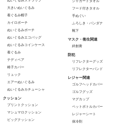
ぬいぐるみストラップ
ジャガードタオル
大きいぬいぐるみ
フード付きタオル
着ぐるみ帽子
手ぬぐい
カイロポーチ
ふろしき・バンダナ
ぬいぐるみポーチ
靴下
ぬいぐるみエコバッグ
マスク・衛生関連
ぬいぐるみコインケース
絆創膏
着ぐるみ
防犯
テディベア
リフレクターグッズ
椅子カバー
リフレクターバンド
リュック
レジャー関連
エアーぬいぐるみ
ゴルフヘッドカバー
ぬいぐるみカチューシャ
ゴルフグッズ
クッション
マグカップ
プリントクッション
ペットボトルカバー
マシュマロクッション
レジャーシート
ビッグクッション
保冷剤