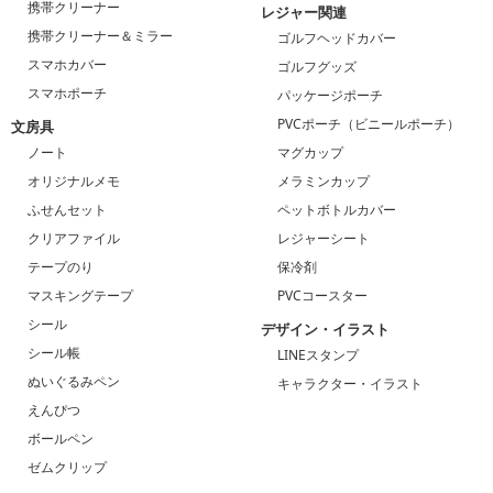
携帯クリーナー
レジャー関連
携帯クリーナー＆ミラー
ゴルフヘッドカバー
スマホカバー
ゴルフグッズ
スマホポーチ
パッケージポーチ
PVCポーチ（ビニールポーチ）
文房具
ノート
マグカップ
オリジナルメモ
メラミンカップ
ふせんセット
ペットボトルカバー
クリアファイル
レジャーシート
テープのり
保冷剤
マスキングテープ
PVCコースター
シール
デザイン・イラスト
シール帳
LINEスタンプ
ぬいぐるみペン
キャラクター・イラスト
えんぴつ
ボールペン
ゼムクリップ