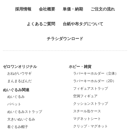
採用情報
会社概要
単価・納期
ご注文の流れ
よくあるご質問
台紙や布タグについて
チラシダウンロード
ゼロワンオリジナル
ホビー・雑貨
おねがいウサギ
ラバーキーホルダー（立体）
まんまるぱんだ
ラバーキーホルダー（2D）
フィギュアストラップ
ぬいぐるみ関連
空洞フィギュア
ぬいぐるみ
クッションストラップ
パペット
スチール缶ケース
ぬいぐるみストラップ
マグネットシート
大きいぬいぐるみ
クリップ・マグネット
着ぐるみ帽子