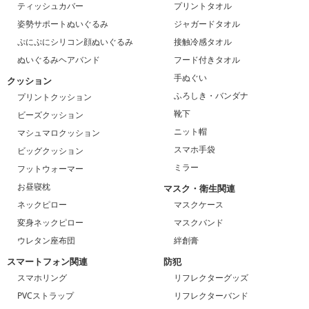
ティッシュカバー
プリントタオル
姿勢サポートぬいぐるみ
ジャガードタオル
ぷにぷにシリコン顔ぬいぐるみ
接触冷感タオル
ぬいぐるみヘアバンド
フード付きタオル
手ぬぐい
クッション
ふろしき・バンダナ
プリントクッション
靴下
ビーズクッション
ニット帽
マシュマロクッション
スマホ手袋
ビッグクッション
ミラー
フットウォーマー
お昼寝枕
マスク・衛生関連
ネックピロー
マスクケース
変身ネックピロー
マスクバンド
ウレタン座布団
絆創膏
スマートフォン関連
防犯
スマホリング
リフレクターグッズ
PVCストラップ
リフレクターバンド