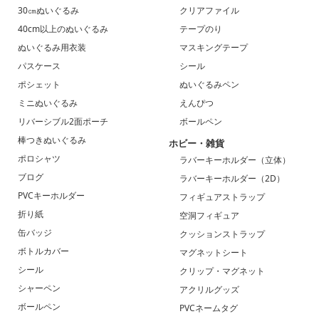
30㎝ぬいぐるみ
クリアファイル
40cm以上のぬいぐるみ
テープのり
ぬいぐるみ用衣装
マスキングテープ
パスケース
シール
ポシェット
ぬいぐるみペン
ミニぬいぐるみ
えんぴつ
リバーシブル2面ポーチ
ボールペン
棒つきぬいぐるみ
ホビー・雑貨
ポロシャツ
ラバーキーホルダー（立体）
ブログ
ラバーキーホルダー（2D）
PVCキーホルダー
フィギュアストラップ
折り紙
空洞フィギュア
缶バッジ
クッションストラップ
ボトルカバー
マグネットシート
シール
クリップ・マグネット
シャーペン
アクリルグッズ
ボールペン
PVCネームタグ