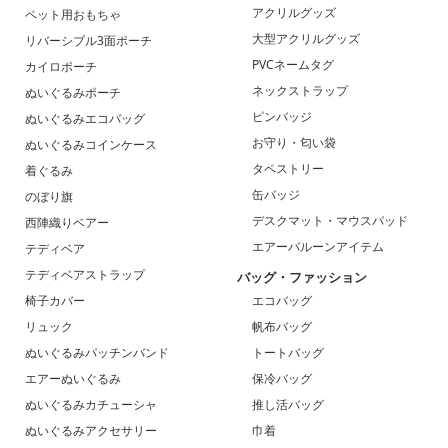
アクリルグッズ
ペット用おもちゃ
大型アクリルグッズ
リバーシブル3面ポーチ
PVCネームタグ
カイロポーチ
ネックストラップ
ぬいぐるみポーチ
ピンバッジ
ぬいぐるみエコバッグ
お守り・匂い袋
ぬいぐるみコインケース
タペストリー
着ぐるみ
缶バッジ
のぼり旗
デスクマット・マウスパッド
西陣織りベアー
エアーバルーンアイテム
テディベア
テディベアストラップ
バッグ・ファッション
椅子カバー
エコバッグ
リュック
帆布バッグ
ぬいぐるみパッチンバンド
トートバッグ
エアーぬいぐるみ
保冷バッグ
ぬいぐるみカチューシャ
推し活バッグ
ぬいぐるみアクセサリー
巾着