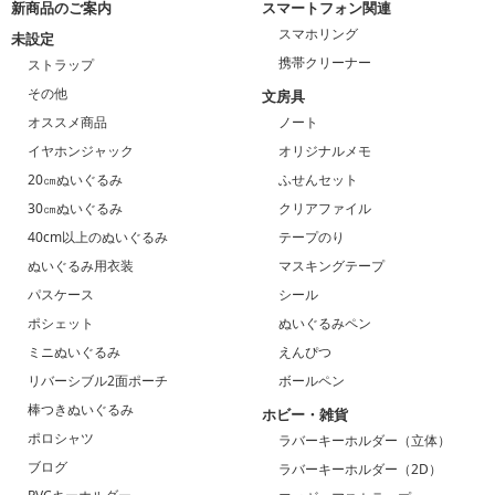
新商品のご案内
スマートフォン関連
スマホリング
未設定
携帯クリーナー
ストラップ
その他
文房具
オススメ商品
ノート
イヤホンジャック
オリジナルメモ
20㎝ぬいぐるみ
ふせんセット
30㎝ぬいぐるみ
クリアファイル
40cm以上のぬいぐるみ
テープのり
ぬいぐるみ用衣装
マスキングテープ
パスケース
シール
ポシェット
ぬいぐるみペン
ミニぬいぐるみ
えんぴつ
リバーシブル2面ポーチ
ボールペン
棒つきぬいぐるみ
ホビー・雑貨
ポロシャツ
ラバーキーホルダー（立体）
ブログ
ラバーキーホルダー（2D）