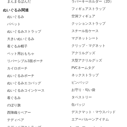
まんまるぱんだ
ラバーキーホルダー（2D）
フィギュアストラップ
ぬいぐるみ関連
空洞フィギュア
ぬいぐるみ
クッションストラップ
パペット
スチール缶ケース
ぬいぐるみストラップ
マグネットシート
大きいぬいぐるみ
クリップ・マグネット
着ぐるみ帽子
アクリルグッズ
ペット用おもちゃ
大型アクリルグッズ
リバーシブル3面ポーチ
PVCネームタグ
カイロポーチ
ネックストラップ
ぬいぐるみポーチ
ピンバッジ
ぬいぐるみエコバッグ
お守り・匂い袋
ぬいぐるみコインケース
タペストリー
着ぐるみ
缶バッジ
のぼり旗
デスクマット・マウスパッド
西陣織りベアー
エアーバルーンアイテム
テディベア