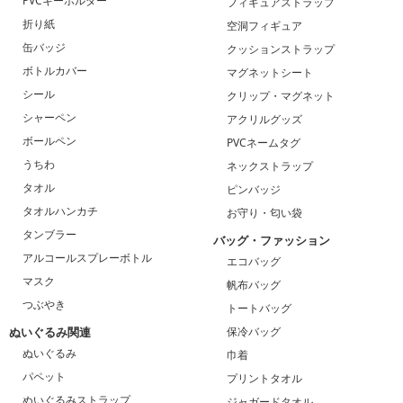
PVCキーホルダー
フィギュアストラップ
折り紙
空洞フィギュア
缶バッジ
クッションストラップ
ボトルカバー
マグネットシート
シール
クリップ・マグネット
シャーペン
アクリルグッズ
ボールペン
PVCネームタグ
うちわ
ネックストラップ
タオル
ピンバッジ
タオルハンカチ
お守り・匂い袋
タンブラー
バッグ・ファッション
アルコールスプレーボトル
エコバッグ
マスク
帆布バッグ
つぶやき
トートバッグ
ぬいぐるみ関連
保冷バッグ
ぬいぐるみ
巾着
パペット
プリントタオル
ぬいぐるみストラップ
ジャガードタオル