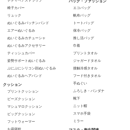
テディベアストラップ
バッグ・ファッション
椅子カバー
エコバッグ
リュック
帆布バッグ
ぬいぐるみパッチンバンド
トートバッグ
エアーぬいぐるみ
保冷バッグ
ぬいぐるみカチューシャ
推し活バッグ
ぬいぐるみアクセサリー
巾着
ティッシュカバー
プリントタオル
姿勢サポートぬいぐるみ
ジャガードタオル
ぷにぷにシリコン顔ぬいぐるみ
接触冷感タオル
ぬいぐるみヘアバンド
フード付きタオル
手ぬぐい
クッション
ふろしき・バンダナ
プリントクッション
靴下
ビーズクッション
ニット帽
マシュマロクッション
スマホ手袋
ビッグクッション
ミラー
フットウォーマー
お昼寝枕
マスク・衛生関連