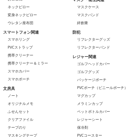
ネックピロー
マスクケース
変身ネックピロー
マスクバンド
ウレタン座布団
絆創膏
スマートフォン関連
防犯
スマホリング
リフレクターグッズ
PVCストラップ
リフレクターバンド
携帯クリーナー
レジャー関連
携帯クリーナー＆ミラー
ゴルフヘッドカバー
スマホカバー
ゴルフグッズ
スマホポーチ
パッケージポーチ
PVCポーチ（ビニールポーチ）
文房具
ノート
マグカップ
オリジナルメモ
メラミンカップ
ふせんセット
ペットボトルカバー
クリアファイル
レジャーシート
テープのり
保冷剤
マスキングテープ
PVCコースター