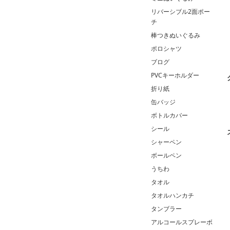
リバーシブル2面ポー
チ
棒つきぬいぐるみ
ポロシャツ
ブログ
PVCキーホルダー
折り紙
缶バッジ
ボトルカバー
シール
シャーペン
ボールペン
うちわ
タオル
タオルハンカチ
タンブラー
アルコールスプレーボ