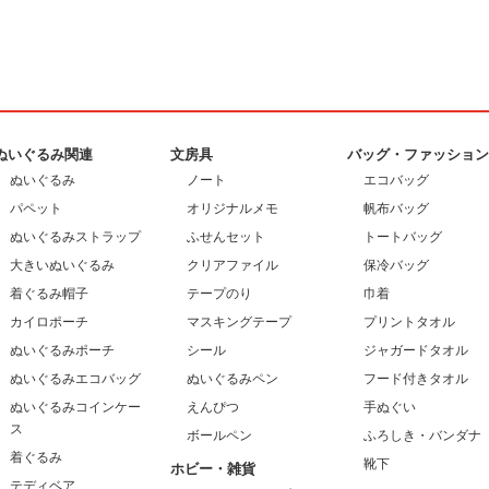
ぬいぐるみ関連
文房具
バッグ・ファッショ
ぬいぐるみ
ノート
エコバッグ
パペット
オリジナルメモ
帆布バッグ
ぬいぐるみストラップ
ふせんセット
トートバッグ
大きいぬいぐるみ
クリアファイル
保冷バッグ
着ぐるみ帽子
テープのり
巾着
カイロポーチ
マスキングテープ
プリントタオル
ぬいぐるみポーチ
シール
ジャガードタオル
ぬいぐるみエコバッグ
ぬいぐるみペン
フード付きタオル
ぬいぐるみコインケー
えんぴつ
手ぬぐい
ス
ボールペン
ふろしき・バンダナ
着ぐるみ
靴下
ホビー・雑貨
テディベア