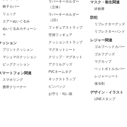
ラバーキーホルダー
マスク・衛生関連
椅子カバー
（立体）
絆創膏
リュック
ラバーキーホルダー
防犯
（2D）
エアーぬいぐるみ
リフレクターグッズ
フィギュアストラップ
ぬいぐるみカチューシ
リフレクターバンド
ャ
空洞フィギュア
レジャー関連
クッションストラップ
クッション
ゴルフヘッドカバー
プリントクッション
マグネットシート
ゴルフグッズ
マシュマロクッション
クリップ・マグネット
マグカップ
ビッグクッション
アクリルグッズ
ペットボトルカバー
PVCネームタグ
スマートフォン関連
レジャーシート
ネックストラップ
スマホリング
保冷剤
ピンバッジ
携帯クリーナー
デザイン・イラスト
お守り・匂い袋
LINEスタンプ