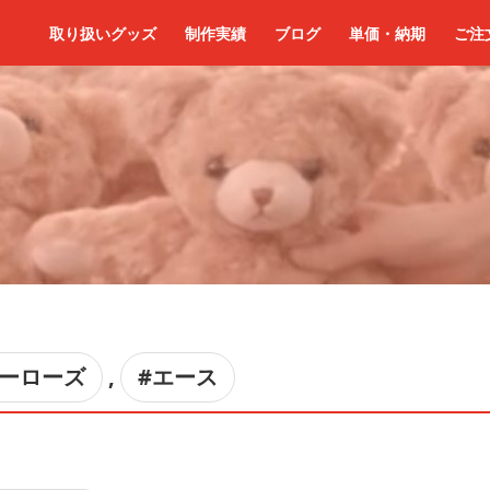
取り扱いグッズ
制作実績
ブログ
単価・納期
ご注
ヒーローズ
,
#エース