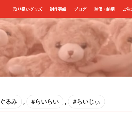
取り扱いグッズ
制作実績
ブログ
単価・納期
ご注
いぐるみ
,
#らいらい
,
#らいじぃ