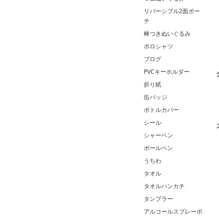
リバーシブル2面ポー
チ
棒つきぬいぐるみ
ポロシャツ
ブログ
PVCキーホルダー
折り紙
缶バッジ
ボトルカバー
シール
シャーペン
ボールペン
うちわ
タオル
タオルハンカチ
タンブラー
アルコールスプレーボ