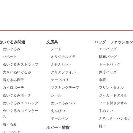
ぬいぐるみ関連
文房具
バッグ・ファッショ
ぬいぐるみ
ノート
エコバッグ
パペット
オリジナルメモ
帆布バッグ
ぬいぐるみストラップ
ふせんセット
トートバッグ
大きいぬいぐるみ
クリアファイル
保冷バッグ
着ぐるみ帽子
テープのり
巾着
カイロポーチ
マスキングテープ
プリントタオル
ぬいぐるみポーチ
シール
ジャガードタオル
ぬいぐるみエコバッグ
ぬいぐるみペン
フード付きタオル
ぬいぐるみコインケー
えんぴつ
手ぬぐい
ス
ボールペン
ふろしき・バンダナ
着ぐるみ
靴下
ホビー・雑貨
テディベア