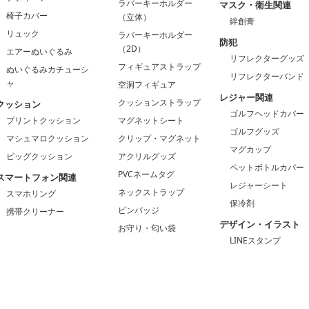
ラバーキーホルダー
マスク・衛生関連
椅子カバー
（立体）
絆創膏
リュック
ラバーキーホルダー
防犯
（2D）
エアーぬいぐるみ
リフレクターグッズ
フィギュアストラップ
ぬいぐるみカチューシ
リフレクターバンド
ャ
空洞フィギュア
レジャー関連
クッションストラップ
クッション
ゴルフヘッドカバー
プリントクッション
マグネットシート
ゴルフグッズ
マシュマロクッション
クリップ・マグネット
マグカップ
ビッグクッション
アクリルグッズ
ペットボトルカバー
PVCネームタグ
スマートフォン関連
レジャーシート
ネックストラップ
スマホリング
保冷剤
ピンバッジ
携帯クリーナー
デザイン・イラスト
お守り・匂い袋
LINEスタンプ